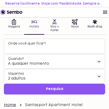
Reserve facilmente. Viaje com flexibilidade. Sempre ao melhor preço.
Viagens
Hotéis
Voo +
Voos
Multi-stop
hotel
Onde você quer ficar?
Quando?
A qualquer momento
Viajantes
2 adultos
Pesquisa
Home
Santasport Apartment Hotel