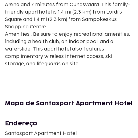
Arena and 7 minutes from Ounasvaara. This family-
friendly aparthotel is 1.4 mi (2.3 km) from Lordi's
Square and 1.4 mi (2.3 km) from Sampokeskus
Shopping Centre.
Amenities : Be sure to enjoy recreational amenities,
including a health club, an indoor pool, and a
waterslide. This aparthotel also features
complimentary wireless Internet access, ski
storage, and lifeguards on site.
Attractions : Distances are displayed to the nearest
0.1 mile and kilometer.
Lappi Arena - 0.3 km / 0.2 mi
Ounaskosken uimaranta - 1.5 km / 0.9 mi
Jätkänkynttilä (Lumberjack's Candle Bridge) - 1.6 km
Mapa de Santasport Apartment Hotel
/ 1 mi
Rovaniemen Kirkko - 2.1 km / 1.3 mi
Endereço
Lordi's Square - 2.2 km / 1.3 mi
Sampokeskus Shopping Centre - 2.2 km / 1.4 mi
Santasport Apartment Hotel