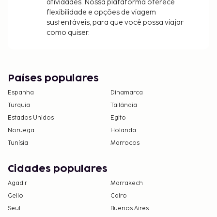
atividades. Nossa plataforma oferece
Internet access keeps you connected.
flexibilidade e opções de viagem
Conveniences include a microwave and a
sustentáveis, para que você possa viajar
coffee/tea maker, and housekeeping is provided
como quiser.
weekly.
Near Arktikum
Grab a bite to eat at one of the aparthotel's many
Países populares
dining establishments, which include 2 restaurants
and a coffee shop/cafe. Quench your thirst with
Espanha
Dinamarca
your favorite drink at the bar/lounge. Buffet
Turquia
Tailândia
breakfasts are available daily for a fee.
Estados Unidos
Egito
Noruega
Holanda
Tunísia
Marrocos
Cidades populares
Agadir
Marrakech
Geilo
Cairo
Seul
Buenos Aires