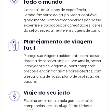
Dining : Grab a bite to eat at one of the aparthotel's
todo o mundo
many dining establishments, which include 2
Com mais de 30 anos de experiência, a
restaurants and a coffee shop/cafe. Quench your
Sembo faz parte do grupo Stena, confiável
thirst with your favorite drink at the bar/lounge.
globalmente. Somos reconhecidos por nossa
Buffet breakfasts are available daily for a fee.
expertise e apoiados por acreditações líderes
do setor, especialmente em viagens de carro.
HeadLine : Near Arktikum
Renovations : The following facilities or services will
Planejamento de viagem
be unavailable from July 10 2023 to July 23 2023
fácil
(dates subject to change):
Sauna
Planeje sua viagem rapidamente com nosso
Spa/Beauty services
sistema de reserva simples. Use Amelia, nossa
Planejadora de Viagem AI, para comparar
Swimming pool
preços e encontrar as melhores ofertas, com
a segurança de nosso plano de proteção de
pacote.
Rooms : Make yourself comfortable in this
apartment, featuring a kitchenette with a full-sized
Viaje do seu jeito
refrigerator/freezer and an oven. A 40-inch Smart
television with digital programming provides
Escolha entre uma ampla gama de hotéis,
entertainment, while complimentary wireless
companhias aéreas, aluguéis de férias e