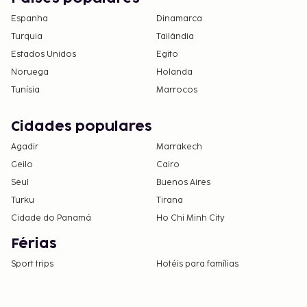
Espanha
Dinamarca
Turquia
Tailândia
Estados Unidos
Egito
Noruega
Holanda
Tunísia
Marrocos
Cidades populares
Agadir
Marrakech
Geilo
Cairo
Seul
Buenos Aires
Turku
Tirana
Cidade do Panamá
Ho Chi Minh City
Férias
Sport trips
Hotéis para famílias