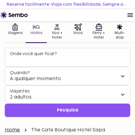
Reserve facilmente. Viaje com flexibilidade. Sempre ao melhor preço.
Viagens
Hotéis
Voo +
Voos
Ferry +
Multi-
hotel
Hotel
stop
Onde você quer ficar?
Quando?
A qualquer momento
Viajantes
2 adultos
Pesquisa
Home
The Gate Boutique Hotel Sapa