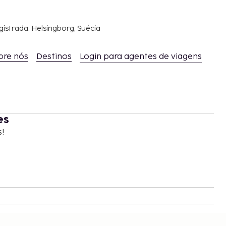
gistrada: Helsingborg, Suécia
bre nós
Destinos
Login para agentes de viagens
es
s!