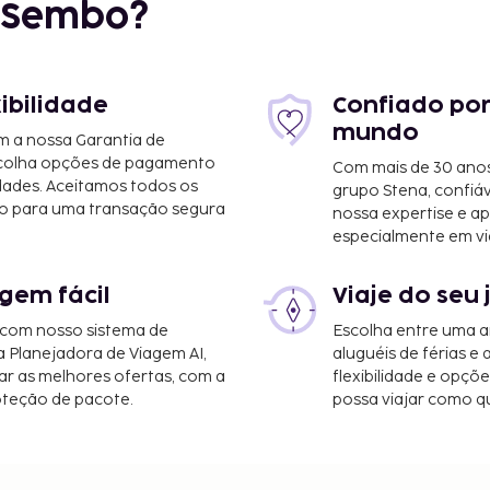
r Sembo?
xibilidade
Confiado por
mundo
m a nossa Garantia de
scolha opções de pagamento
Com mais de 30 anos
dades. Aceitamos todos os
grupo Stena, confiá
o para uma transação segura
nossa expertise e ap
especialmente em vi
gem fácil
Viaje do seu 
 com nosso sistema de
Escolha entre uma a
a Planejadora de Viagem AI,
aluguéis de férias e
r as melhores ofertas, com a
flexibilidade e opçõ
oteção de pacote.
possa viajar como qu