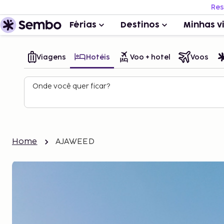
Res
Férias
Destinos
Minhas v
Viagens
Hotéis
Voo + hotel
Voos
Onde você quer ficar?
Home
AJAWEED