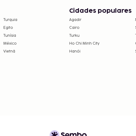
Cidades populares
Turquia
Agadir
Egito
Cairo
Tunísia
Turku
México
Ho Chi Minh City
Vietnã
Hanói