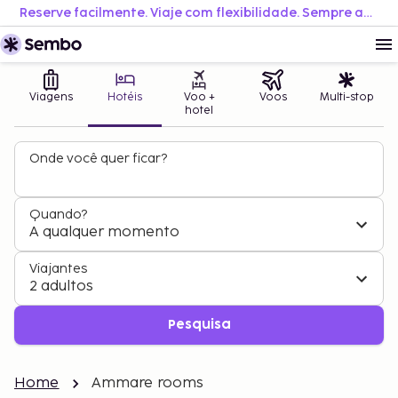
Reserve facilmente. Viaje com flexibilidade. Sempre ao melhor preço.
Viagens
Hotéis
Voo +
Voos
Multi-stop
hotel
Onde você quer ficar?
Quando?
A qualquer momento
Viajantes
2 adultos
Pesquisa
Home
Ammare rooms