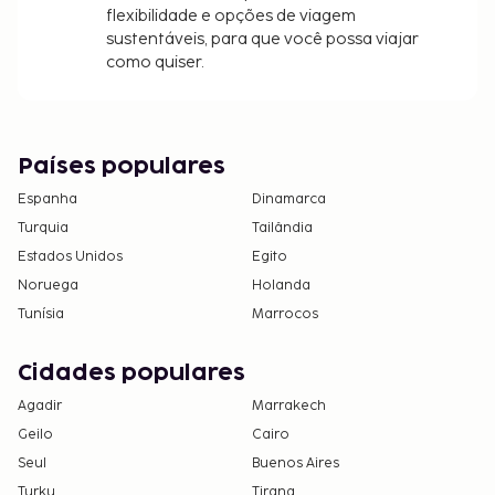
reserva.
flexibilidade e opções de viagem
Acesso aos quartos através de dispositivo
sustentáveis, para que você possa viajar
como quiser.
móvel.
Países populares
Espanha
Dinamarca
Turquia
Tailândia
Estados Unidos
Egito
Noruega
Holanda
Tunísia
Marrocos
Cidades populares
Agadir
Marrakech
Geilo
Cairo
Seul
Buenos Aires
Turku
Tirana