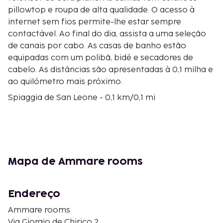
pillowtop e roupa de alta qualidade. O acesso à
internet sem fios permite-lhe estar sempre
contactável. Ao final do dia, assista a uma seleção
de canais por cabo. As casas de banho estão
equipadas com um polibã, bidé e secadores de
cabelo. As distâncias são apresentadas à 0,1 milha e
ao quilómetro mais próximo.
Spiaggia de San Leone - 0,1 km/0,1 mi
Porto di San Leone - 1,8 km/1,1 mi
Fraternità Sacerdotale San Pio X - 2,3 km/1,4 mi
Igreja de San Gregorio - 2,6 km/1,6 mi
Tumba de Terone - 4,2 km/2,6 mi
Templo de Zeus - 4,4 km/2,7 mi
Mapa de Ammare rooms
Templo de Héracles - 4,4 km/2,7 mi
Valley of the Temples - 4,5 km/2,8 mi
Templo de Júpiter - 4,6 km/2,9 mi
Endereço
Santuário de Demétrio e Perséfone - 4,7 km/2,9 mi
Ammare rooms
Giardino della Kolymbetra - 4,8 km/3 mi
Via Giorgio de Chirico 2