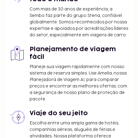
imposto não é aplicado a crianças com menos
de 15 anos anos.
Com mais de 30 anos de experiência, a
Sembo faz parte do grupo Stena, confiável
Incluímos todas as taxas que o alojamento nos
globalmente. Somos reconhecidos por nossa
comunicou.
expertise e apoiados por acreditações líderes
do setor, especialmente em viagens de carro.
Berço: 10.00 EUR por dia
Planejamento de viagem
A lista anterior pode não estar completa. As taxas e
fácil
os depósitos podem não incluir impostos e estão
sujeitos a alterações.
Planeje sua viagem rapidamente com nosso
sistema de reserva simples. Use Amelia, nossa
Todas as pessoas alojadas, incluindo crianças,
Planejadora de Viagem AI, para comparar
deverão estar presentes durante o registo de
preços e encontrar as melhores ofertas, com
entrada e exibir o respetivo documento de
a segurança de nosso plano de proteção de
identificação ou passaporte.
pacote.
Devido às regulamentações nacionais, as
transações em numerário neste alojamento
Viaje do seu jeito
não poderão exceder 5000 EUR. Para mais
Escolha entre uma ampla gama de hotéis,
informações, contacte o alojamento através
companhias aéreas, aluguéis de férias e
dos dados que constam na confirmação de
atividades. Nossa plataforma oferece