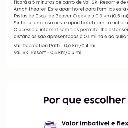
ficará a 5 minutos de carro de Vail Ski Resort e de 
Amphitheater. Este aparthotel para famílias está a 18,1 km (11,3 mi) de
Pistas de Esqui de Beaver Creek e a 0,9 km (0,5 mi)
Sinta-se em casa neste aparthotel com cozinha, u
O acesso à internet sem fios permite-lhe estar s
distâncias são apresentadas à 0,1 milha e ao qui
Vail Recreation Path - 0,6 km/0,4 mi
Vail Ski Resort - 0,8 km/0,5 mi
Adventure Ridge - 0,9 km/0,6 mi
Cascade Village Lift - 1 km/0,6 mi
The Arrabelle at Vail Square - 1,1 km/0,7 mi
Eagle Bahn Gondola - 1,2 km/0,7 mi
Born Free Express Lift - 1,2 km/0,8 mi
Grand Traverse - 1,3 km/0,8 mi
Por que escolhe
John A. Dobson Ice Arena - 1,4 km/0,9 mi
Donovan Pavilion - 1,5 km/0,9 mi
The Steadman Clinic - 1,6 km/1 mi
Vail Valley Medical Center - 1,7 km/1 mi
Valor imbatível e fle