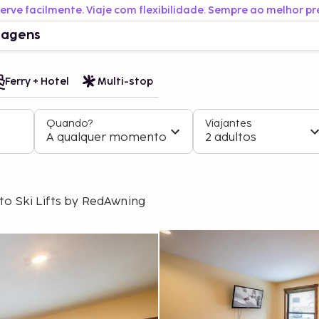
erve facilmente. Viaje com flexibilidade. Sempre ao melhor pr
iagens
Ferry + Hotel
Multi-stop
Quando?
Viajantes
A qualquer momento
2 adultos
o Ski Lifts by RedAwning