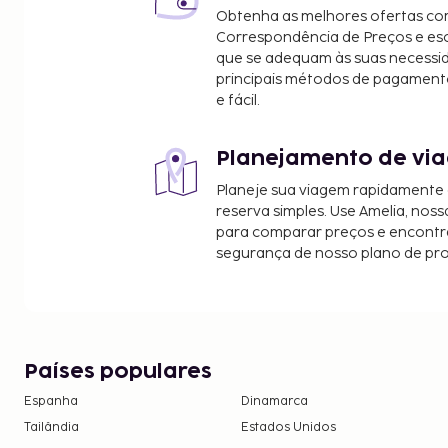
Gerald Ford Amphitheater - 1,7 km/1,1 mi
Obtenha as melhores ofertas co
Sonnenalp - 2,1 km/1,3 mi
Correspondência de Preços e e
Chaos Canyon - 2,2 km/1,4 mi
que se adequam às suas necessi
Os aeroportos mais próximos são:
principais métodos de pagament
e fácil.
Vail, Colorado (EGE-Aeroporto Regional de Eagle C
Broomfield, Colorado (BJC-Rocky Mountain Metropo
Aeroporto Internacional de Denver (DEN) - 195,5 k
Planejamento de via
Os clientes podem usufruir de caraterísticas como
Planeje sua viagem rapidamente
várias opções de lazer e entretenimento ao seu di
reserva simples. Use Amelia, noss
piscina exterior, uma banheira de hidromassagem
para comparar preços e encontra
segurança de nosso plano de pr
exterior.
As crianças não pagam quando dormem no qua
utilizando a(s) cama(s) existentes.
Disponibilização de opções de pagamento s
as transações.
Países populares
Espanha
Dinamarca
Tailândia
Estados Unidos