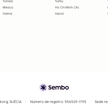
Tunísia
Turku
México
Ho Chi Minh City
Vietnã
Hanói
gborg, SUÉCIA
Número de registro: 556529-1795
Sede re