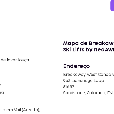
Mapa de Breakawa
Ski Lifts by RedA
de lavar louça
Endereço
Breakaway West Condo wi
963 Lionsridge Loop
e
81657
ra
Sandstone, Colorado, Es
 em Vail (Arenito),