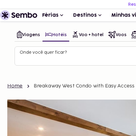
Res
Férias
Destinos
Minhas v
Viagens
Hotéis
Voo + hotel
Voos
Onde você quer ficar?
Home
Breakaway West Condo with Easy Access t