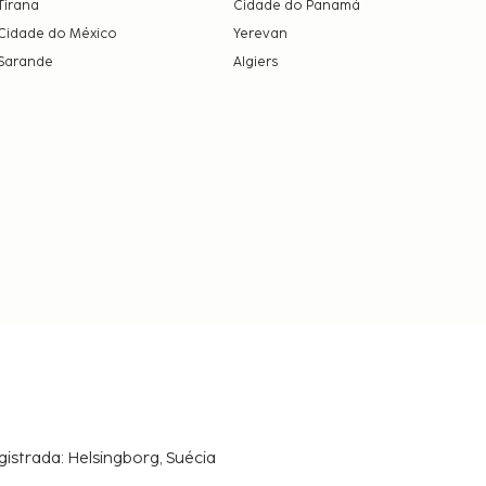
Tirana
Cidade do Panamá
Cidade do México
Yerevan
Sarande
Algiers
gistrada: Helsingborg, Suécia