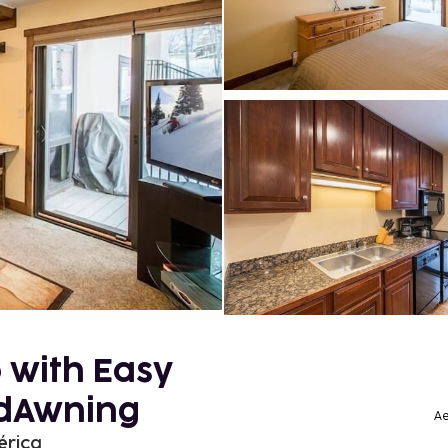
 with Easy
RedAwning
Ae
érica