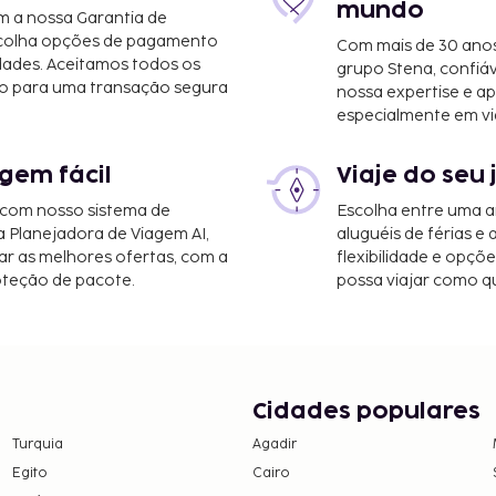
mundo
m a nossa Garantia de
scolha opções de pagamento
Com mais de 30 anos
dades. Aceitamos todos os
grupo Stena, confiá
o para uma transação segura
nossa expertise e ap
ounty) - 54,5 km/33,8 mi
especialmente em vi
litan) - 168 km/104,4 mi
m/121,5 mi
gem fácil
Viaje do seu 
 acesso ao Wi-Fi. Há
 com nosso sistema de
Escolha entre uma a
spor, incluindo uma
a Planejadora de Viagem AI,
aluguéis de férias e
 e um campo de ténis
r as melhores ofertas, com a
flexibilidade e opçõ
oteção de pacote.
possa viajar como qu
rto dos pais ou tutor,
em numerário em todas
Cidades populares
Turquia
Agadir
Egito
Cairo