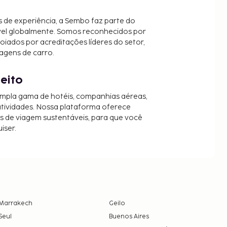
 de experiência, a Sembo faz parte do
vel globalmente. Somos reconhecidos por
oiados por acreditações líderes do setor,
agens de carro.
jeito
mpla gama de hotéis, companhias aéreas,
 atividades. Nossa plataforma oferece
es de viagem sustentáveis, para que você
iser.
Marrakech
Geilo
Seul
Buenos Aires