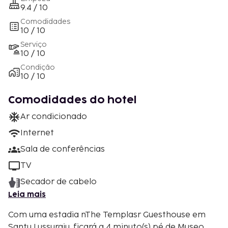
9.4 / 10
Comodidades
10 / 10
Serviço
10 / 10
Condição
10 / 10
Comodidades do hotel
Ar condicionado
Internet
Sala de conferências
TV
Secador de cabelo
Leia mais
Com uma estadia nThe Templasr Guesthouse em
Santu Lussurgiu, ficará a 4 minuto(s) pé de Museo