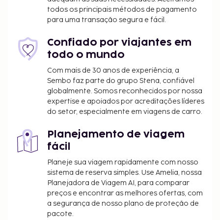
pequeno-almoço buffet grátis, servido diariamente
todos os principais métodos de pagamento
entre as 8:30 e as 10:00.
para uma transação segura e fácil.
Todas as pessoas alojadas, incluindo crianças,
deverão estar presentes durante o registo de
Confiado por viajantes em
entrada e exibir o respetivo documento de
todo o mundo
identificação ou passaporte.
Com mais de 30 anos de experiência, a
Devido às regulamentações nacionais, as
Sembo faz parte do grupo Stena, confiável
transações em numerário neste alojamento
globalmente. Somos reconhecidos por nossa
não poderão exceder 5000 EUR. Para mais
expertise e apoiados por acreditações líderes
do setor, especialmente em viagens de carro.
informações, contacte o alojamento através
dos dados que constam na confirmação de
Planejamento de viagem
reserva.
fácil
O alojamento dispõe de quartos
contíguos/comunicantes, sujeitos a
Planeje sua viagem rapidamente com nosso
disponibilidade. Contacte diretamente o
sistema de reserva simples. Use Amelia, nossa
Planejadora de Viagem AI, para comparar
alojamento através do número de telefone
preços e encontrar as melhores ofertas, com
incluído na confirmação de reserva.
a segurança de nosso plano de proteção de
pacote.