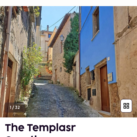
1
/
32
The Templasr