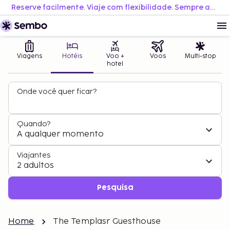
Reserve facilmente. Viaje com flexibilidade. Sempre ao melhor preço.
Viagens
Hotéis
Voo +
Voos
Multi-stop
hotel
Onde você quer ficar?
Quando?
A qualquer momento
Viajantes
2 adultos
Pesquisa
Home
The Templasr Guesthouse