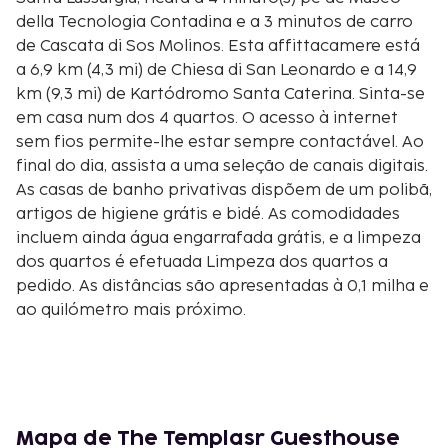
della Tecnologia Contadina e a 3 minutos de carro
de Cascata di Sos Molinos. Esta affittacamere está
a 6,9 km (4,3 mi) de Chiesa di San Leonardo e a 14,9
km (9,3 mi) de Kartódromo Santa Caterina. Sinta-se
em casa num dos 4 quartos. O acesso à internet
sem fios permite-lhe estar sempre contactável. Ao
final do dia, assista a uma seleção de canais digitais.
As casas de banho privativas dispõem de um polibã,
artigos de higiene grátis e bidé. As comodidades
incluem ainda água engarrafada grátis, e a limpeza
dos quartos é efetuada Limpeza dos quartos a
pedido. As distâncias são apresentadas à 0,1 milha e
ao quilómetro mais próximo.
Museo della Tecnologia Contadina - 0,4 km/0,2 mi
Cascata di Sos Molinos - 2,7 km/1,7 mi
Chiesa di San Leonardo - 6,9 km/4,3 mi
Kartódromo Santa Caterina - 14,9 km/9,3 mi
Pozzo Sacro di Santa Cristina - 15,9 km/9,9 mi
Mapa de The Templasr Guesthouse