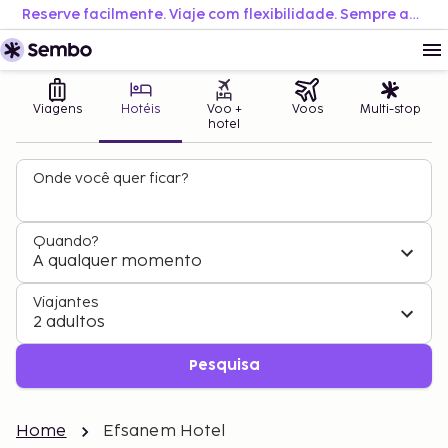
Reserve facilmente. Viaje com flexibilidade. Sempre ao melhor preço.
Viagens
Hotéis
Voo +
Voos
Multi-stop
hotel
Onde você quer ficar?
Quando?
A qualquer momento
Viajantes
2 adultos
Pesquisa
Home
Efsanem Hotel