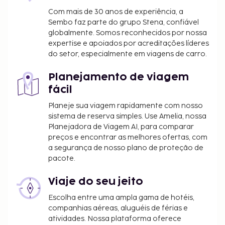
no bar/lounge.
Com mais de 30 anos de experiência, a
Cama desdobrável: 1500.0 TRY por dia
Sembo faz parte do grupo Stena, confiável
globalmente. Somos reconhecidos por nossa
A lista anterior pode não estar completa. As taxas e
expertise e apoiados por acreditações líderes
os depósitos podem não incluir impostos e estão
do setor, especialmente em viagens de carro.
sujeitos a alterações.
A piscina está aberta das 10:00 às 18:30.
Planejamento de viagem
Apenas é permitido o acesso aos quartos a
fácil
clientes registados.
Planeje sua viagem rapidamente com nosso
sistema de reserva simples. Use Amelia, nossa
Planejadora de Viagem AI, para comparar
preços e encontrar as melhores ofertas, com
a segurança de nosso plano de proteção de
pacote.
Viaje do seu jeito
Escolha entre uma ampla gama de hotéis,
companhias aéreas, aluguéis de férias e
atividades. Nossa plataforma oferece