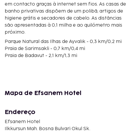
em contacto graças à internet sem fios. As casas de
banho privativas dispõem de um polibã, artigos de
higiene grátis e secadores de cabelo. As distâncias
são apresentadas à 0,1 milha e ao quilómetro mais
próximo.
Parque Natural das Ilhas de Ayvalık - 0,3 km/0,2 mi
Praia de Sarimsakli - 0,7 km/0,4 mi
Praia de Badavut - 2,1 km/1,3 mi
Şeytan Sofrası - 2,7 km/1,7 mi
Mirante da Mesa do Diabo - 2,7 km/1,7 mi
Igreja Ayazma - 8,2 km/5,1 mi
Mesquita de Hayrettin Pasa - 8,4 km/5,2 mi
Mercado de Peixe - 8,4 km/5,2 mi
Mapa de Efsanem Hotel
Mercado de Pulgas de Ayvalık - 8,5 km/5,3 mi
Mercado da Aldeia - 8,5 km/5,3 mi
Mercado - 8,6 km/5,4 mi
Endereço
Saatli Cami - 8,9 km/5,5 mi
Efsanem Hotel
Igreja de Taksiyarhis - 9 km/5,6 mi
Ilkkursun Mah. Bosna Bulvari Okul Sk.