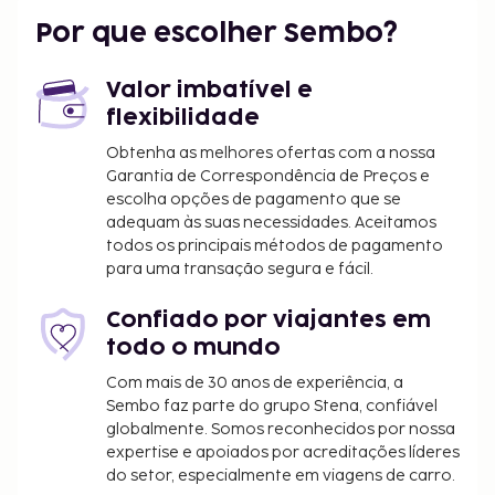
Aeroporto Balıkesir Koca Seyit (EDO) - 48,5 km/30,1
Por que escolher Sembo?
mi
Çanakkale (CKZ) - 166,7 km/103,6 mi
Izmir (ADB-Adnan Menderes) - 178,3 km/110,8 mi
Valor imbatível e
flexibilidade
Algumas das comodidades e serviços em destaque
incluem Wi-fi grátis e serviços de concierge. O
Obtenha as melhores ofertas com a nossa
Garantia de Correspondência de Preços e
aparthotel serve pequenos-almoços buffet
escolha opções de pagamento que se
diariamente entre as 8:00 e as 10:30 mediante uma
adequam às suas necessidades. Aceitamos
sobretaxa.
todos os principais métodos de pagamento
Tarifa de pequeno-almoço buffet: 2000 TRY
para uma transação segura e fácil.
por adulto e 750 TRY por criança (valores
aproximados)
Confiado por viajantes em
todo o mundo
A lista anterior pode não estar completa. As taxas e
os depósitos podem não incluir impostos e estão
Com mais de 30 anos de experiência, a
Sembo faz parte do grupo Stena, confiável
sujeitos a alterações.
globalmente. Somos reconhecidos por nossa
expertise e apoiados por acreditações líderes
do setor, especialmente em viagens de carro.