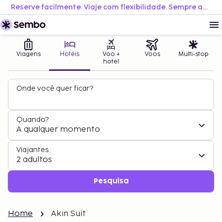
Reserve facilmente. Viaje com flexibilidade. Sempre ao melhor preço.
Viagens
Hotéis
Voo +
Voos
Multi-stop
hotel
Onde você quer ficar?
Quando?
A qualquer momento
Viajantes
2 adultos
Pesquisa
Home
Akın Suit