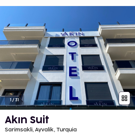
1
/
31
Akın Suit
Sarimsakli, Ayvalik, Turquia