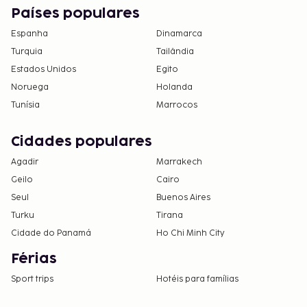
Países populares
Espanha
Dinamarca
Turquia
Tailândia
Estados Unidos
Egito
Noruega
Holanda
Tunísia
Marrocos
Cidades populares
Agadir
Marrakech
Geilo
Cairo
Seul
Buenos Aires
Turku
Tirana
Cidade do Panamá
Ho Chi Minh City
Férias
Sport trips
Hotéis para famílias