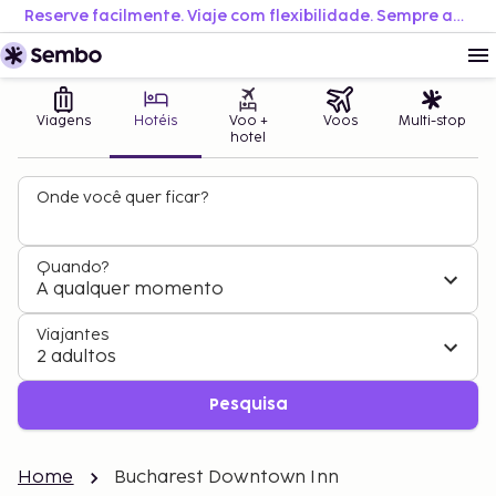
Reserve facilmente. Viaje com flexibilidade. Sempre ao melhor preço.
Viagens
Hotéis
Voo +
Voos
Multi-stop
hotel
Onde você quer ficar?
Quando?
A qualquer momento
Viajantes
2 adultos
Pesquisa
Home
Bucharest Downtown Inn