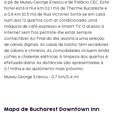
a pé de Museu George Enescu e de Palácio CEC. Este
hotel está a 19,4 km (12,1 mi) de Therme Bucareste e
a 0,8 km (0,5 mi) de Rua Victoriei. Sinta-se em casa
num dos 12 quartos com ar condicionado, uma
máquina de café expresso e Smart TV. O acesso à
internet sem fios permite-lhe estar sempre
contactável. Ao final do dia, assista a uma seleção
de canais digitais. As casas de banho têm secadores
de cabelo e chinelos. As comodidades incluem ainda
cofres e chaleiras elétricas. A limpeza dos quartos é
efetuada diária. As distâncias são apresentadas à
0,1 milha e ao quilómetro mais próximo.
Museu George Enescu - 0,7 km/0,4 mi
Palácio CEC - 0,7 km/0,4 mi
Rua Victoriei - 0,8 km/0,5 mi
Parque Cismigiu - 0,9 km/0,5 mi
Praça Victoria - 1 km/0,6 mi
Museu Nacional de História Natural "Grigore Antipa"
Mapa de Bucharest Downtown Inn