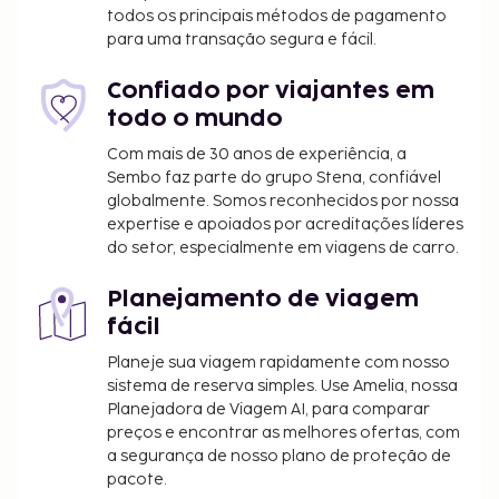
diariamente entre as 8:00 e as 10:00.
todos os principais métodos de pagamento
O alojamento irá solicitar-lhe o pagamento dos
para uma transação segura e fácil.
seguintes custos. Podem incluir os impostos
aplicáveis:
Confiado por viajantes em
todo o mundo
Imposto municipal: 10.00 RON por pessoa, por
noite
Com mais de 30 anos de experiência, a
Sembo faz parte do grupo Stena, confiável
Incluímos todas as taxas que o alojamento nos
globalmente. Somos reconhecidos por nossa
comunicou.
expertise e apoiados por acreditações líderes
do setor, especialmente em viagens de carro.
Planejamento de viagem
fácil
Planeje sua viagem rapidamente com nosso
sistema de reserva simples. Use Amelia, nossa
Planejadora de Viagem AI, para comparar
preços e encontrar as melhores ofertas, com
a segurança de nosso plano de proteção de
pacote.