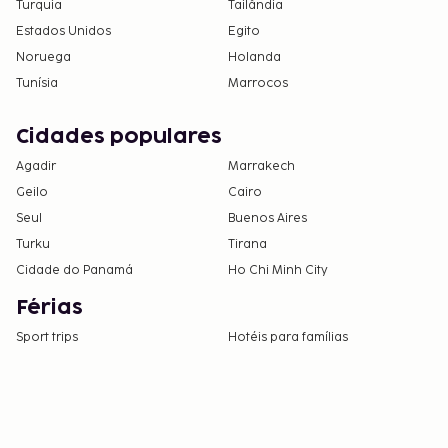
Turquia
Tailândia
Estados Unidos
Egito
Noruega
Holanda
Tunísia
Marrocos
Cidades populares
Agadir
Marrakech
Geilo
Cairo
Seul
Buenos Aires
Turku
Tirana
Cidade do Panamá
Ho Chi Minh City
Férias
Sport trips
Hotéis para famílias