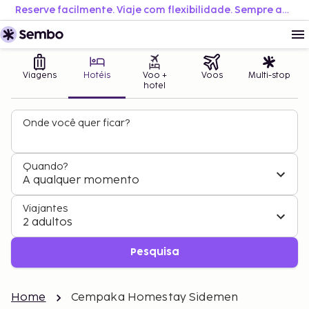
Reserve facilmente. Viaje com flexibilidade. Sempre ao melhor preço.
Viagens
Hotéis
Voo +
Voos
Multi-stop
hotel
Onde você quer ficar?
Quando?
A qualquer momento
Viajantes
2 adultos
Pesquisa
Home
Cempaka Homestay Sidemen