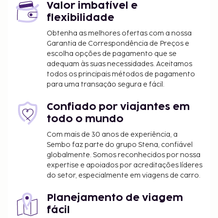
Valor imbatível e
mediante uma sobretaxa. De acordo com a
flexibilidade
legislação local, todos os visitantes devem
permanecer no alojamento durante o Dia do
Obtenha as melhores ofertas com a nossa
Silêncio (Nyepi)/Ano Novo hindu durante um
Garantia de Correspondência de Preços e
escolha opções de pagamento que se
período de 24 horas, a partir das 06:00.
adequam às suas necessidades. Aceitamos
Normalmente, o Dia do Silêncio calha em março ou
todos os principais métodos de pagamento
abril (as datas variam todos os anos). Não é
para uma transação segura e fácil.
possível realizar o check-in ou o check-out nesse
dia. O aeroporto de Ngurah Rai (Aeroporto
Confiado por viajantes em
Internacional de Bali) também permanece
todo o mundo
encerrado no Dia do Silêncio.
Com mais de 30 anos de experiência, a
Tarifa de pequeno-almoço preparado no
Sembo faz parte do grupo Stena, confiável
momento: 100000 IDR por adulto e 100000 IDR
globalmente. Somos reconhecidos por nossa
por criança (valores aproximados)
expertise e apoiados por acreditações líderes
do setor, especialmente em viagens de carro.
A lista anterior pode não estar completa. As taxas e
os depósitos podem não incluir impostos e estão
Planejamento de viagem
sujeitos a alterações.
fácil