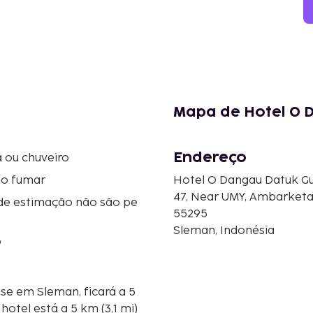
Mapa de Hotel O 
Endereço
 ou chuveiro
do fumar
Hotel O Dangau Datuk G
47, Near UMY, Ambarket
de estimação não são pe
55295
Sleman, Indonésia
o
e em Sleman, ficará a 5