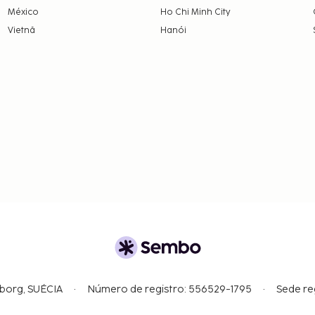
México
Ho Chi Minh City
Vietnã
Hanói
gborg, SUÉCIA
Número de registro: 556529-1795
Sede re