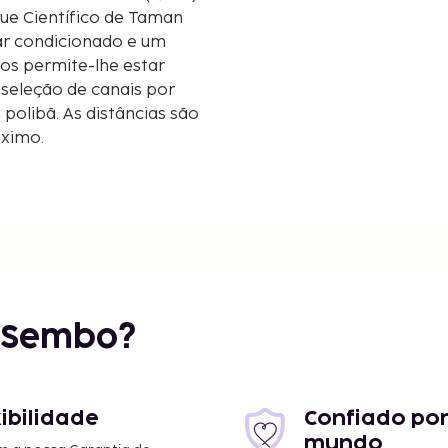
que Científico de Taman
ar condicionado e um
ios permite-lhe estar
 seleção de canais por
olibã. As distâncias são
óximo.
 mi
r Sembo?
 Yogyakarta - 5,3 km/3,3
xibilidade
Confiado por
mundo