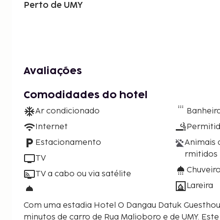
Perto de UMY
Avaliações
Comodidades do hotel
Ar condicionado
Banheira
Internet
Permiti
Estacionamento
Animais 
rmitidos
TV
Chuveir
TV a cabo ou via satélite
Lareira
Com uma estadia Hotel O Dangau Datuk Guesthous
minutos de carro de Rua Malioboro e de UMY. Este hotel está a 5 km (3,1 mi)