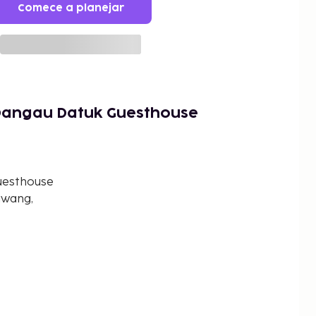
Comece a planejar
Dangau Datuk Guesthouse
uesthouse
awang,