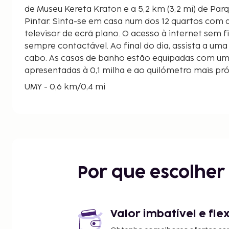
de Museu Kereta Kraton e a 5,2 km (3,2 mi) de Par
Pintar. Sinta-se em casa num dos 12 quartos com 
televisor de ecrã plano. O acesso à internet sem f
sempre contactável. Ao final do dia, assista a uma
cabo. As casas de banho estão equipadas com um p
apresentadas à 0,1 milha e ao quilómetro mais pr
UMY - 0,6 km/0,4 mi
Grande Mesquita/ Masjid Gede Kauman - 4,9 km/3
Museu Sasana Wiratama - 5 km/3,1 mi
Rua Malioboro - 4,7 km/2,9 mi
Museu Kereta Kraton - 5 km/3,1 mi
Parque Científico de Taman Pintar - 5,2 km/3,2 mi
Mercado Ngasem - 5,2 km/3,2 mi
Por que escolhe
Museu Sonobudoyo - 5,2 km/3,2 mi
Kampoeng Cyber - 5,2 km/3,2 mi
Taman Sari - 5,2 km/3,2 mi
Bastião Sudoeste da Fortaleza do Palácio Real de
Valor imbatível e fle
mi