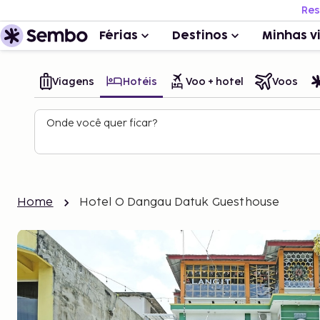
Res
Férias
Destinos
Minhas v
Viagens
Hotéis
Voo + hotel
Voos
Onde você quer ficar?
Home
Hotel O Dangau Datuk Guesthouse