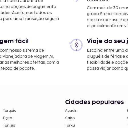
m a nossa Garantia de
scolha opções de pagamento
Com mais de 30 anos
dades. Aceitamos todos os
grupo Stena, confiá
o para uma transação segura
nossa expertise e ap
i
especialmente em vi
ipto) - 20,7 km/12,8 mi
gem fácil
Viaje do seu 
Yogyakarta) - 37,7
 com nosso sistema de
Escolha entre uma a
a Planejadora de Viagem AI,
aluguéis de férias e
O Dangau Datuk
r as melhores ofertas, com a
flexibilidade e opçõ
oteção de pacote.
possa viajar como qu
cional de Adisucipto).
, registo de saída rápido
 grátis no local.
incluem Wi-fi grátis e
ija-se ao restaurante
Cidades populares
Turquia
Agadir
iança com idade igual ou
Egito
Cairo
uarto que os pais ou
Tunísia
Turku