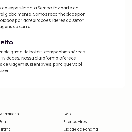
 de experiência, a Sembo faz parte do
vel globalmente. Somos reconhecidos por
oiados por acreditações líderes do setor,
agens de carro.
jeito
mpla gama de hotéis, companhias aéreas,
 atividades. Nossa plataforma oferece
es de viagem sustentáveis, para que você
iser.
Marrakech
Geilo
Seul
Buenos Aires
Tirana
Cidade do Panamá