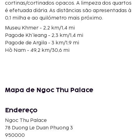
cortinas/cortinados opacos. A limpeza dos quartos
é efetuada diária. As distâncias são apresentadas à
0,1 milha e ao quilómetro mais próximo.
Museu Khmer - 2,2 km/1,4 mi
Pagode Kh’leang - 2,3 km/1,4 mi
Pagode de Argila - 3 km/1,9 mi
Hồ Nam - 49,2 km/30,6 mi
Relógio de Sol de Thai Duong - 49,8 km/31 mi
Casa do Filho do Bac Lieu - 50 km/31,1 mi
Memorial a Ngọc Liên - 51,2 km/31,8 mi
Reserva Natural Lung Ngoc Hoang - 51,9 km/32,2 mi
As principais comodidades incluem Check-in rápido,
Mapa de Ngoc Thu Palace
registo de saída rápido e um serviço de limpeza a
seco. Há estacionamento grátis no local. Deleite-se
Endereço
com uma imersão revitalizante numa das 2 piscinas
exteriores, ou experimente algo diferente, por
Ngoc Thu Palace
exemplo, um banho turco. Este hotel disponibiliza
78 Duong Le Duan Phuong 3
ainda Wi-fi grátis e serviços de concierge. Não
950000