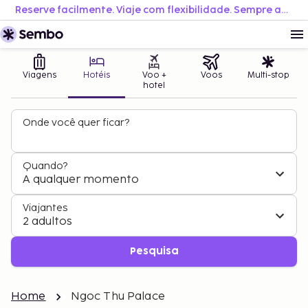
Reserve facilmente. Viaje com flexibilidade. Sempre ao melhor preço.
Viagens
Hotéis
Voo +
Voos
Multi-stop
hotel
Onde você quer ficar?
Quando?
A qualquer momento
Viajantes
2 adultos
Pesquisa
Home
Ngoc Thu Palace