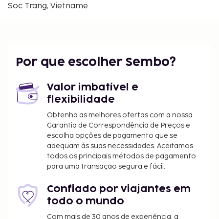
faltam opções neste hotel para quem gosta de
Soc Trang, Vietname
petiscar ou de descobrir a oferta gastronómica
local, incluindo 2 restaurantes e uma cafetaria.
Aproveite ainda para conviver na receção grátis,
organizada diariamente. Venha tomar um copo
Por que escolher Sembo?
num dos 2 bares/lounges. O hotel serve pequenos-
almoços de cozinha local diariamente entre as 7:00
e as 10:30 mediante uma sobretaxa.
Valor imbatível e
Tarifa de pequeno-almoço inspirado na cozinha
flexibilidade
local: 120000 VND por adulto e 120000 VND por
Obtenha as melhores ofertas com a nossa
criança (valores aproximados)
Garantia de Correspondência de Preços e
escolha opções de pagamento que se
A lista anterior pode não estar completa. As taxas e
adequam às suas necessidades. Aceitamos
os depósitos podem não incluir impostos e estão
todos os principais métodos de pagamento
sujeitos a alterações.
para uma transação segura e fácil.
Terá de efetuar uma reserva se quiser desfrutar
Confiado por viajantes em
de massagens. As reservas poderão ser
todo o mundo
efetuadas contactando Este hotel antes da
chegada, utilizando as informações que
Com mais de 30 anos de experiência, a