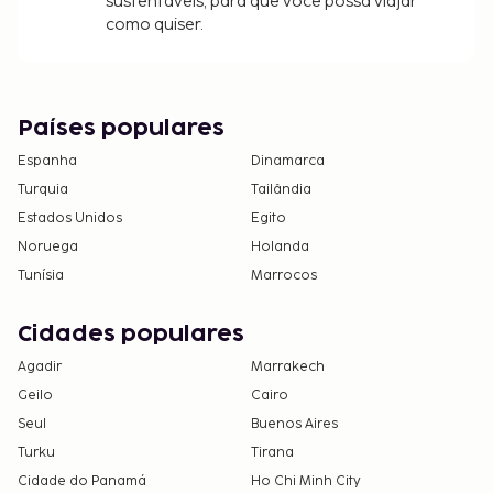
sustentáveis, para que você possa viajar
como quiser.
Países populares
Espanha
Dinamarca
Turquia
Tailândia
Estados Unidos
Egito
Noruega
Holanda
Tunísia
Marrocos
Cidades populares
Agadir
Marrakech
Geilo
Cairo
Seul
Buenos Aires
Turku
Tirana
Cidade do Panamá
Ho Chi Minh City