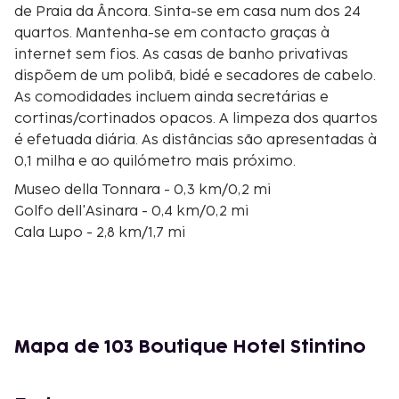
de Praia da Âncora. Sinta-se em casa num dos 24
quartos. Mantenha-se em contacto graças à
internet sem fios. As casas de banho privativas
dispõem de um polibã, bidé e secadores de cabelo.
As comodidades incluem ainda secretárias e
cortinas/cortinados opacos. A limpeza dos quartos
é efetuada diária. As distâncias são apresentadas à
0,1 milha e ao quilómetro mais próximo.
Museo della Tonnara - 0,3 km/0,2 mi
Golfo dell'Asinara - 0,4 km/0,2 mi
Cala Lupo - 2,8 km/1,7 mi
Praia da Âncora - 3 km/1,9 mi
Spiaggia delle Saline - 3,8 km/2,4 mi
Spiaggia di La Pelosa - 4,2 km/2,6 mi
Forrazzu - 4,6 km/2,8 mi
Spiaggia di Pazzona - 6,5 km/4,1 mi
Mapa de 103 Boutique Hotel Stintino
Nuraghe di Unia - 9,3 km/5,8 mi
Cala Unia - 10,8 km/6,7 mi