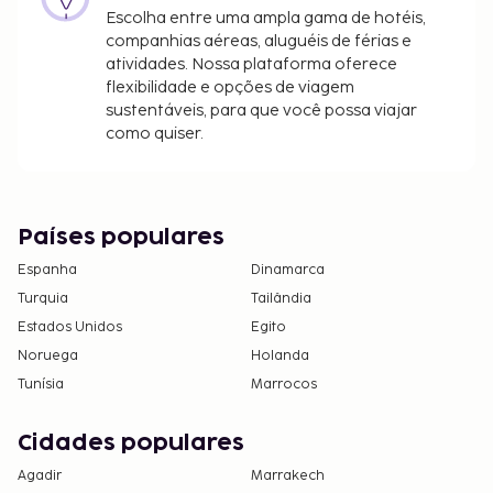
Imposto municipal: de 1 de setembro a 31 de
Escolha entre uma ampla gama de hotéis,
outubro, 1.50 EUR por pessoa e por noite. As
companhias aéreas, aluguéis de férias e
crianças com menos de 15 anos estão isentas
atividades. Nossa plataforma oferece
do pagamento deste imposto.
flexibilidade e opções de viagem
sustentáveis, para que você possa viajar
Incluímos todas as taxas que o alojamento nos
como quiser.
comunicou.
Todas as pessoas alojadas, incluindo crianças,
deverão estar presentes durante o registo de
Países populares
entrada e exibir o respetivo documento de
identificação ou passaporte.
Espanha
Dinamarca
Devido às regulamentações nacionais, as
Turquia
Tailândia
transações em numerário neste alojamento
Estados Unidos
Egito
não poderão exceder 5000 EUR. Para mais
Noruega
Holanda
informações, contacte o alojamento através
Tunísia
Marrocos
dos dados que constam na confirmação de
reserva.
Cidades populares
Agadir
Marrakech