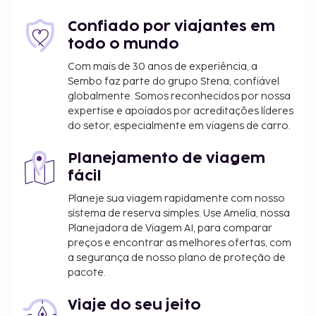
municipal. O imposto tem variações sazonais e
Confiado por viajantes em
poderá não ser aplicado durante todo o ano.
todo o mundo
Note que poderão aplicar-se outras isenções.
Para mais informações, contacte o alojamento
Com mais de 30 anos de experiência, a
Sembo faz parte do grupo Stena, confiável
através dos dados que constam na sua
globalmente. Somos reconhecidos por nossa
confirmação de reserva.
expertise e apoiados por acreditações líderes
Imposto municipal: de 1 de novembro a 30 de
do setor, especialmente em viagens de carro.
abril: 0.50 EUR por pessoa e por noite. As
crianças com menos de 15 anos estão isentas
Planejamento de viagem
do pagamento deste imposto.
fácil
Imposto municipal: de 1 de maio a 30 de junho:
Planeje sua viagem rapidamente com nosso
1.50 EUR por pessoa e por noite. As crianças
sistema de reserva simples. Use Amelia, nossa
com menos de 15 anos estão isentas do
Planejadora de Viagem AI, para comparar
pagamento deste imposto.
preços e encontrar as melhores ofertas, com
Imposto municipal: de 1 de julho a 31 de agosto,
a segurança de nosso plano de proteção de
2.50 EUR por pessoa e por noite. As crianças
pacote.
com menos de 15 anos estão isentas do
pagamento deste imposto.
Viaje do seu jeito