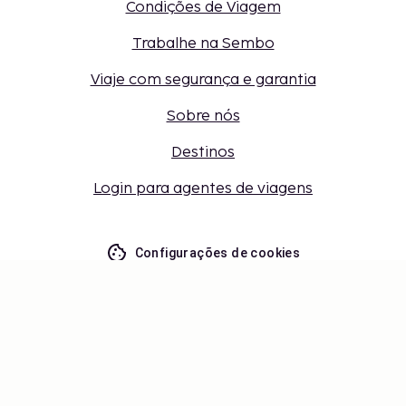
Condições de Viagem
Trabalhe na Sembo
Viaje com segurança e garantia
Sobre nós
Destinos
Login para agentes de viagens
Configurações de cookies
Não perca – receba as últimas
atualizações
Mantenha-se atualizado com as últimas novidades
de nós! Obtenha dicas de viagem, inspiração e
acesso a ofertas exclusivas.