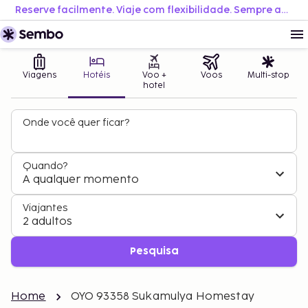
Reserve facilmente. Viaje com flexibilidade. Sempre ao melhor preço.
Viagens
Hotéis
Voo +
Voos
Multi-stop
hotel
Onde você quer ficar?
Quando?
A qualquer momento
Viajantes
2 adultos
Pesquisa
Home
OYO 93358 Sukamulya Homestay