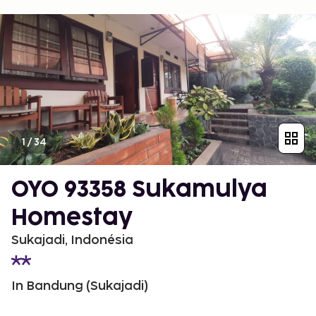
1
/
34
OYO 93358 Sukamulya
Homestay
Sukajadi, Indonésia
In Bandung (Sukajadi)