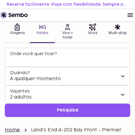
Reserve facilmente. Viaje com flexibilidade. Sempre ao melhor preço.
Viagens
Hotéis
Voo +
Voos
Multi-stop
hotel
Onde você quer ficar?
Quando?
A qualquer momento
Viajantes
2 adultos
Pesquisa
Home
Land's End 4-202 Bay Front - Premier