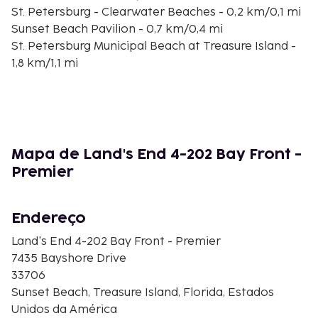
St. Petersburg - Clearwater Beaches - 0,2 km/0,1 mi
Sunset Beach Pavilion - 0,7 km/0,4 mi
St. Petersburg Municipal Beach at Treasure Island -
1,8 km/1,1 mi
Corey Ave - 4,6 km/2,9 mi
Upham Beach Park - 5,3 km/3,3 mi
Upham Beach - 5,6 km/3,4 mi
John's Pass Village & Boardwalk - 5,9 km/3,7 mi
Madeira Beach - 6,1 km/3,8 mi
Mapa de Land's End 4-202 Bay Front -
Belleair Beach - 6,1 km/3,8 mi
Premier
Marina de Hubbards - 6,2 km/3,9 mi
Splash Island Water Park - 6,2 km/3,9 mi
Polynesian Putter - 6,6 km/4,1 mi
Endereço
Dolphin Landings Charter Boat Center - 6,8 km/4,2
Land's End 4-202 Bay Front - Premier
mi
7435 Bayshore Drive
Pass-a-Grille Beach - 7 km/4,4 mi
33706
Os aeroportos mais próximos são:
Sunset Beach, Treasure Island, Florida, Estados
St. Petersburg, FL (Aeroporto Albert Whitted - SPG)
Unidos da América