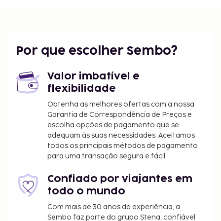
- 18,3 km/11,4 mi
São Petersburgo, Florida (PIE-Aeroporto
Internacional de St. Petersburg-Clearwater) - 34,6
km/21,5 mi
Por que escolher Sembo?
Tampa, Florida (TPA-Aeroporto Internacional de
Tampa) - 47,7 km/29,6 mi
Tampa, FL (TPF-Peter O. Knight) - 58,7 km/36,5 mi
Valor imbatível e
Sarasota, Florida (SRQ-Aeroporto Internacional de
flexibilidade
Sarasota-Bradenton) - 62 km/38,5 mi
Obtenha as melhores ofertas com a nossa
Há estacionamento no local. Não perca as várias
Garantia de Correspondência de Preços e
escolha opções de pagamento que se
atividades recreativas e de entretimento ao seu
adequam às suas necessidades. Aceitamos
dispor, incluindo um campo de ténis exterior. O
todos os principais métodos de pagamento
espaço oferece ainda apoio para
para uma transação segura e fácil.
excursões/compra de bilhetes.
Confiado por viajantes em
todo o mundo
Com mais de 30 anos de experiência, a
Sembo faz parte do grupo Stena, confiável