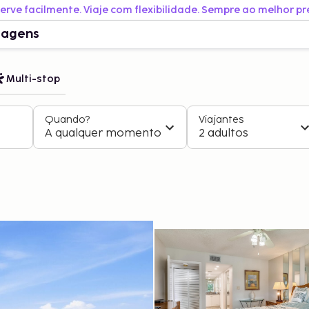
erve facilmente. Viaje com flexibilidade. Sempre ao melhor pr
iagens
Multi-stop
Quando?
Viajantes
A qualquer momento
2 adultos