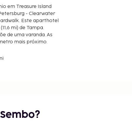
o em Treasure Island
. Petersburg - Clearwater
e aparthotel
 (11,6 mi) de Tampa.
põe de uma varanda. As
lómetro mais próximo.
mi
 1,8 km/1,1 mi
r Sembo?