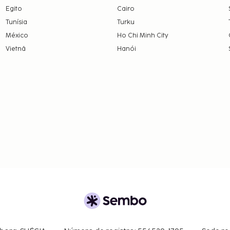
Egito
Cairo
Tunísia
Turku
México
Ho Chi Minh City
Vietnã
Hanói