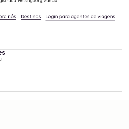
gistrada: Helsingborg, Suécia
bre nós
Destinos
Login para agentes de viagens
es
s!