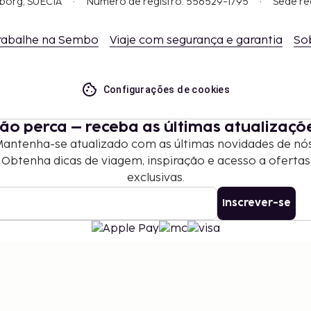
gborg, SUÉCIA
Número de registro: 556529-1795
Sede re
rabalhe na Sembo
Viaje com segurança e garantia
So
Configurações de cookies
ão perca – receba as últimas atualizaçõ
antenha-se atualizado com as últimas novidades de nó
Obtenha dicas de viagem, inspiração e acesso a ofertas
exclusivas.
Inscrever-se
©
2026
Stena Line Travel Group AB