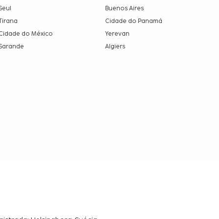
Seul
Buenos Aires
Tirana
Cidade do Panamá
Cidade do México
Yerevan
Sarande
Algiers