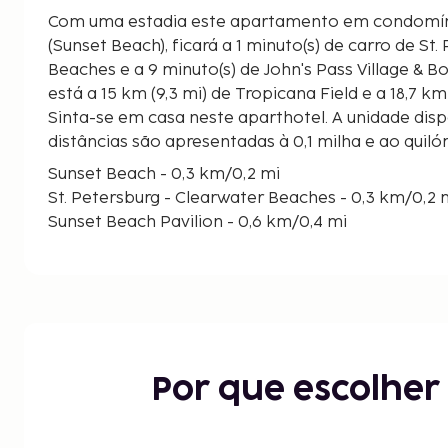
Com uma estadia este apartamento em condomíni
(Sunset Beach), ficará a 1 minuto(s) de carro de St
Beaches e a 9 minuto(s) de John's Pass Village & Boardwalk. Est
está a 15 km (9,3 mi) de Tropicana Field e a 18,7 km
Sinta-se em casa neste aparthotel. A unidade dis
distâncias são apresentadas à 0,1 milha e ao qui
Sunset Beach - 0,3 km/0,2 mi
St. Petersburg - Clearwater Beaches - 0,3 km/0,2 
Sunset Beach Pavilion - 0,6 km/0,4 mi
St. Petersburg Municipal Beach at Treasure Island -
Corey Ave - 4,5 km/2,8 mi
Upham Beach Park - 5,2 km/3,2 mi
Upham Beach - 5,5 km/3,4 mi
John's Pass Village & Boardwalk - 5,9 km/3,7 mi
Belleair Beach - 6 km/3,7 mi
Por que escolhe
Madeira Beach - 6,1 km/3,8 mi
Marina de Hubbards - 6,1 km/3,8 mi
Splash Island Water Park - 6,2 km/3,8 mi