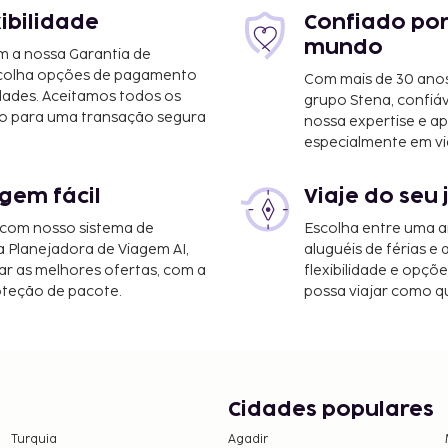
xibilidade
Confiado por
2 mi
mundo
m a nossa Garantia de
scolha opções de pagamento
Com mais de 30 anos
dades. Aceitamos todos os
grupo Stena, confiá
 - 18,2 km/11,3 mi
o para uma transação segura
nossa expertise e ap
onal de St. Petersburg-
especialmente em vi
Tampa) - 46 km/28,6 mi
gem fácil
Viaje do seu 
 com nosso sistema de
Escolha entre uma a
e Sarasota-Bradenton) -
a Planejadora de Viagem AI,
aluguéis de férias e
r as melhores ofertas, com a
flexibilidade e opçõ
oteção de pacote.
possa viajar como qu
tividades recreativas e
 de ténis exterior. O
a de bilhetes.
Cidades populares
Turquia
Agadir