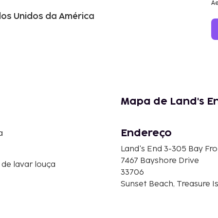
Ae
ados Unidos da América
Mapa de Land's En
Endereço
a
Land's End 3-305 Bay Fro
7467 Bayshore Drive
de lavar louça
33706
Sunset Beach, Treasure I