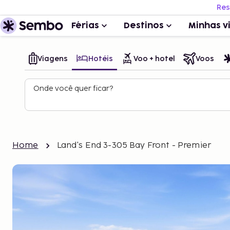
Res
Férias
Destinos
Minhas v
Viagens
Hotéis
Voo + hotel
Voos
Onde você quer ficar?
Home
Land's End 3-305 Bay Front - Premier