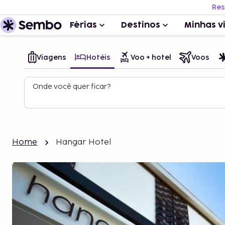
Res
Férias
Destinos
Minhas v
Viagens
Hotéis
Voo + hotel
Voos
Onde você quer ficar?
Home
Hangar Hotel