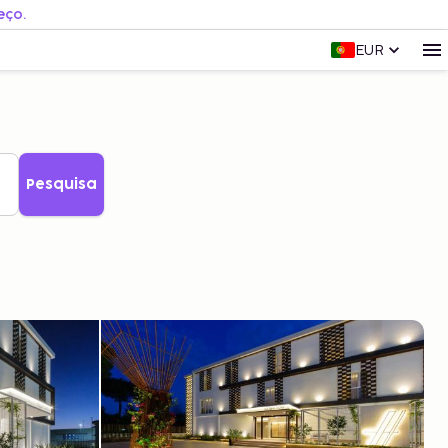
eço.
EUR
Pesquisa