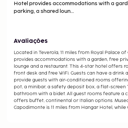
Hotel provides accommodations with a garde
parking, a shared loun...
Avaliações
Located in Teverola, 11 miles from Royal Palace of
provides accommodations with a garden, free priv
lounge and a restaurant. This 4-star hotel offers 
front desk and free WiFi. Guests can have a drink at
provide guests with air-conditioned rooms offering
pot, a minibar, a safety deposit box, a flat-screen
bathroom with a bidet. All guest rooms feature a c
offers buffet, continental or Italian options. Muse
Capodimonte is 11 miles from Hangar Hotel, while
Gennaro is 12 miles away. The nearest airport is N
Airport, 12 miles from the accommodation.<BR />