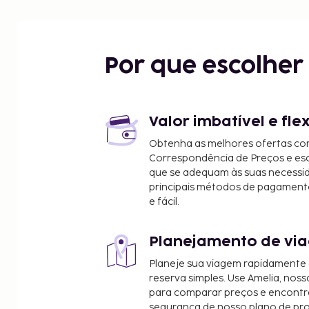
/>Checkin End Time: 00:00<BR />Checkout From:
End Time: 10:30
Por que escolhe
Valor imbatível e fle
Obtenha as melhores ofertas co
Correspondência de Preços e e
que se adequam às suas necessi
principais métodos de pagament
e fácil.
Planejamento de via
Planeje sua viagem rapidamente
reserva simples. Use Amelia, noss
para comparar preços e encontra
segurança de nosso plano de pr