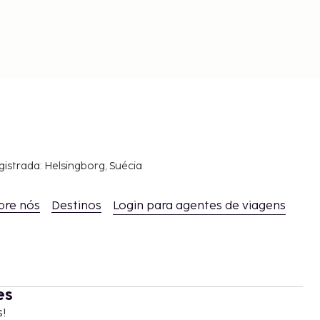
gistrada: Helsingborg, Suécia
bre nós
Destinos
Login para agentes de viagens
es
s!