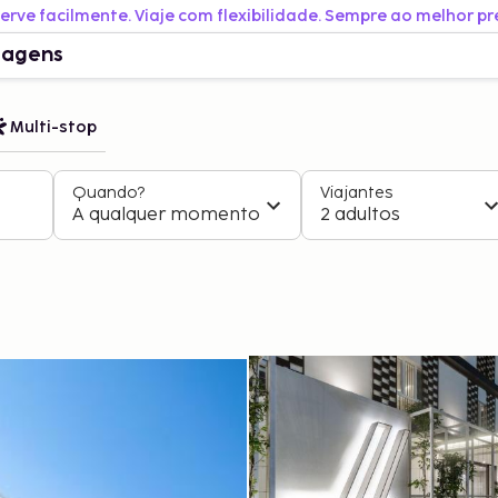
erve facilmente. Viaje com flexibilidade. Sempre ao melhor pr
iagens
Multi-stop
Quando?
Viajantes
A qualquer momento
2 adultos