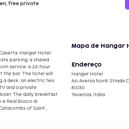
n, free private
Mapa de Hangar 
 Caserta, Hangar Hotel
ate parking, a shared
Endereço
room service, a 24-hour
 the bar. The hotel will
Hangar Hotel
 a desk, an electric tea
Asi Aversa Nord, Strada Co
 TV and a private
81030
loset. The daily breakfast
Teverola, Itália
o e Real Bosco di
 Catacombs of Saint
aples International
Checkin Time: 14:00<BR