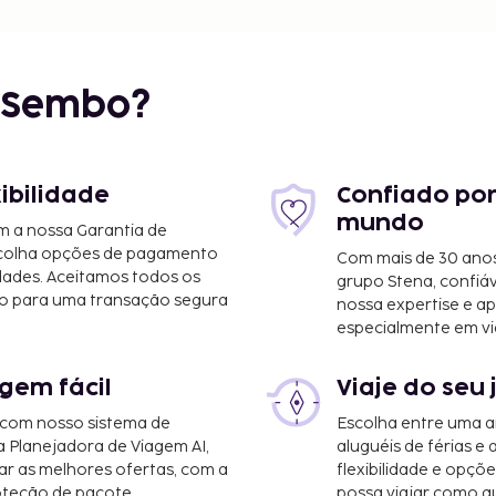
 07:00<BR />Checkout
r Sembo?
xibilidade
Confiado por
mundo
m a nossa Garantia de
scolha opções de pagamento
Com mais de 30 anos
dades. Aceitamos todos os
grupo Stena, confiá
o para uma transação segura
nossa expertise e ap
especialmente em vi
gem fácil
Viaje do seu 
 com nosso sistema de
Escolha entre uma a
a Planejadora de Viagem AI,
aluguéis de férias e
r as melhores ofertas, com a
flexibilidade e opçõ
oteção de pacote.
possa viajar como qu