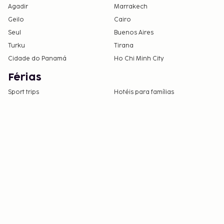
Agadir
Marrakech
Geilo
Cairo
Seul
Buenos Aires
Turku
Tirana
Cidade do Panamá
Ho Chi Minh City
Férias
Sport trips
Hotéis para famílias