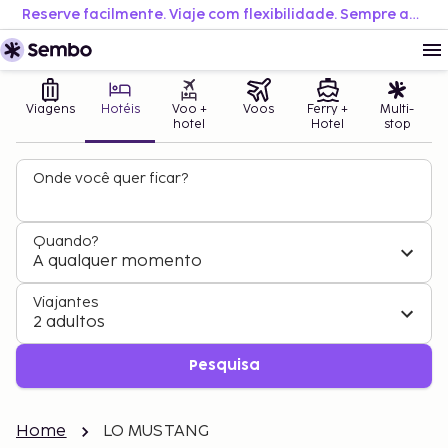
Reserve facilmente. Viaje com flexibilidade. Sempre ao melhor preço.
Viagens
Hotéis
Voo +
Voos
Ferry +
Multi-
hotel
Hotel
stop
Onde você quer ficar?
Quando?
A qualquer momento
Viajantes
2 adultos
Pesquisa
Home
LO MUSTANG