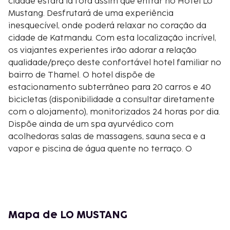
cidade estará lá fora assim que entrar no Hotel Lo
Mustang. Desfrutará de uma experiência
inesquecível, onde poderá relaxar no coração da
cidade de Katmandu. Com esta localização incrível,
os viajantes experientes irão adorar a relação
qualidade/preço deste confortável hotel familiar no
bairro de Thamel. O hotel dispõe de
estacionamento subterrâneo para 20 carros e 40
bicicletas (disponibilidade a consultar diretamente
com o alojamento), monitorizados 24 horas por dia.
Dispõe ainda de um spa ayurvédico com
acolhedoras salas de massagens, sauna seca e a
vapor e piscina de água quente no terraço. O
alojamento dispõe ainda de um restaurante onde
são confecionadas iguarias gastronómicas
nepalesas, indianas, continentais e chinesas; bem
como um bar no último piso.
O Aeroporto Internacional de Katmandu fica a 6 km
Mapa de LO MUSTANG
do hotel.