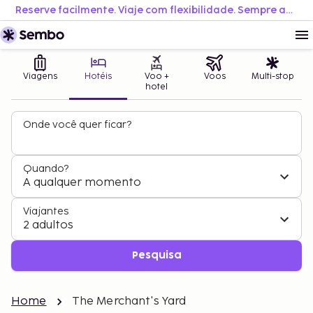
Reserve facilmente. Viaje com flexibilidade. Sempre ao melhor preço.
Viagens
Hotéis
Voo +
Voos
Multi-stop
hotel
Onde você quer ficar?
Quando?
A qualquer momento
Viajantes
2 adultos
Pesquisa
Home
The Merchant's Yard