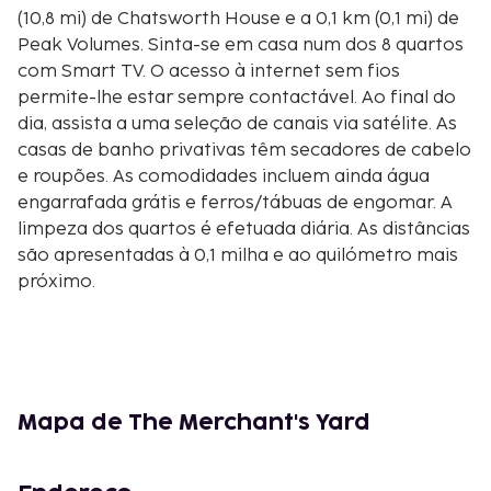
(10,8 mi) de Chatsworth House e a 0,1 km (0,1 mi) de
Peak Volumes. Sinta-se em casa num dos 8 quartos
com Smart TV. O acesso à internet sem fios
permite-lhe estar sempre contactável. Ao final do
dia, assista a uma seleção de canais via satélite. As
casas de banho privativas têm secadores de cabelo
e roupões. As comodidades incluem ainda água
engarrafada grátis e ferros/tábuas de engomar. A
limpeza dos quartos é efetuada diária. As distâncias
são apresentadas à 0,1 milha e ao quilómetro mais
próximo.
Tideswell School of Food - 0,1 km/0,1 mi
Peak Volumes - 0,1 km/0,1 mi
Cathedral of the Peak - 0,1 km/0,1 mi
Derbyshire Dales National Nature Reserve - 2 km/1,3
mi
Mapa de The Merchant's Yard
Eyam Museum - 7,9 km/4,9 mi
Eyam Hall - 8 km/5 mi