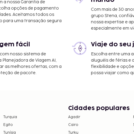
m a nossa Garantia de
scolha opções de pagamento
Com mais de 30 anos
dades. Aceitamos todos os
grupo Stena, confiá
o para uma transação segura
nossa expertise e ap
o (BZO) - 36,8 km/22,9 mi
especialmente em vi
do. Há estacionamento
gem fácil
Viaje do seu 
alizante numa das 7
 diferente, por
 com nosso sistema de
Escolha entre uma a
 grátis e de uma área
a Planejadora de Viagem AI,
aluguéis de férias e
lhor forma com um
r as melhores ofertas, com a
flexibilidade e opçõ
oteção de pacote.
possa viajar como qu
ervido diariamente
eguintes custos. Podem
noite. Este imposto não
Cidades populares
Turquia
Agadir
Egito
Cairo
omunicou.
Tunísia
Turku