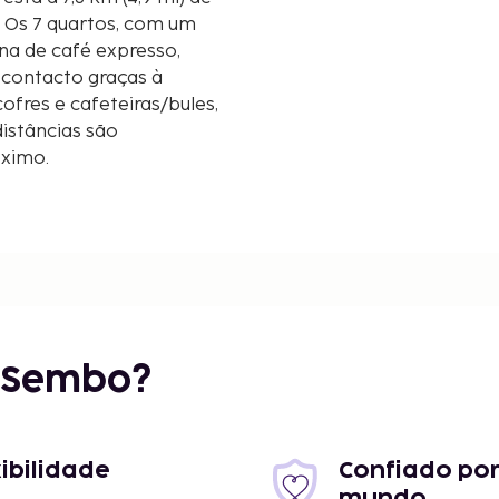
. Os 7 quartos, com um
na de café expresso,
 contacto graças à
ofres e cafeteiras/bules,
istâncias são
óximo.
r Sembo?
mi
xibilidade
Confiado por
mundo