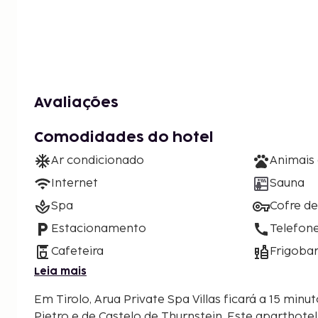
Avaliações
Comodidades do hotel
Ar condicionado
Animais
Internet
Sauna
Spa
Cofre d
Estacionamento
Telefon
Cafeteira
Frigoba
Leia mais
Em Tirolo, Arua Private Spa Villas ficará a 15 minu
Pietro e de Castelo de Thurnstein. Este aparthotel está a 7,8 km (4,9 mi) de