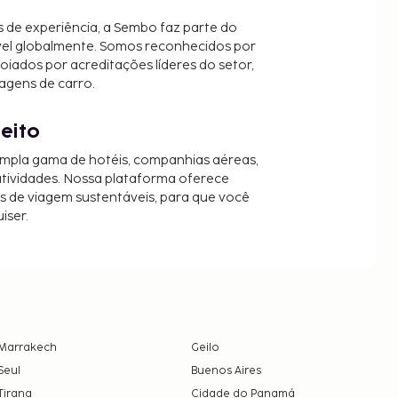
 de experiência, a Sembo faz parte do
vel globalmente. Somos reconhecidos por
oiados por acreditações líderes do setor,
agens de carro.
jeito
mpla gama de hotéis, companhias aéreas,
 atividades. Nossa plataforma oferece
es de viagem sustentáveis, para que você
iser.
Marrakech
Geilo
Seul
Buenos Aires
Tirana
Cidade do Panamá