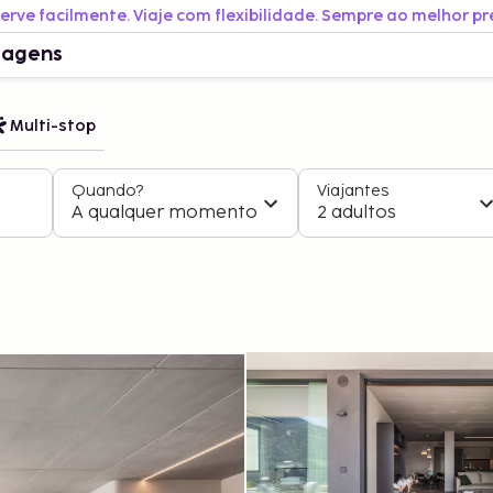
erve facilmente. Viaje com flexibilidade. Sempre ao melhor pr
iagens
Multi-stop
Quando?
Viajantes
A qualquer momento
2 adultos