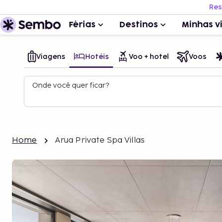
Res
Férias
Destinos
Minhas v
Viagens
Hotéis
Voo + hotel
Voos
Onde você quer ficar?
Home
Arua Private Spa Villas