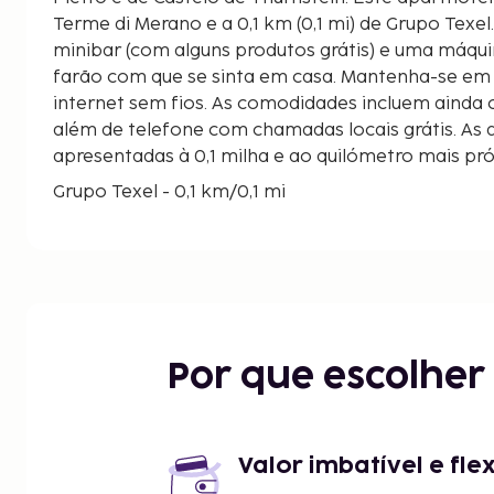
Terme di Merano e a 0,1 km (0,1 mi) de Grupo Texel
minibar (com alguns produtos grátis) e uma máqui
farão com que se sinta em casa. Mantenha-se em
internet sem fios. As comodidades incluem ainda c
além de telefone com chamadas locais grátis. As d
apresentadas à 0,1 milha e ao quilómetro mais pr
Grupo Texel - 0,1 km/0,1 mi
Chiesa di San Pietro - 0,8 km/0,5 mi
Castelo de Thurnstein - 0,9 km/0,6 mi
Parco Naturale Gruppo del Tessa - 1 km/0,6 mi
Castelo de Tirolo - 1,6 km/1 mi
Castelo de Brunnenburg - 2,2 km/1,3 mi
Teleférico Hochmuth - 2,9 km/1,8 mi
Por que escolhe
Chiesa Parrocchiale di San Giuseppe - 3,6 km/2,2 
Rio Ádige - 4,2 km/2,6 mi
Laubengasse - 4,2 km/2,6 mi
Museo delle Donne - 4,3 km/2,7 mi
Valor imbatível e fle
Castello Principesco - 4,3 km/2,7 mi