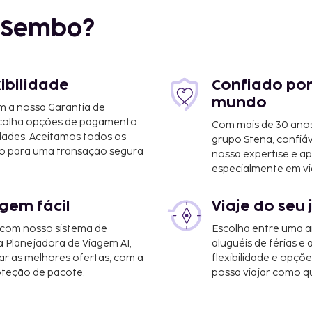
r Sembo?
xibilidade
Confiado por
mundo
m a nossa Garantia de
scolha opções de pagamento
Com mais de 30 anos
dades. Aceitamos todos os
grupo Stena, confiá
o para uma transação segura
nossa expertise e ap
especialmente em vi
gem fácil
Viaje do seu 
 com nosso sistema de
Escolha entre uma a
a Planejadora de Viagem AI,
aluguéis de férias e
r as melhores ofertas, com a
flexibilidade e opçõ
oteção de pacote.
possa viajar como qu