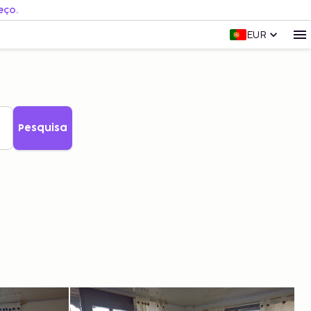
eço.
EUR
Pesquisa