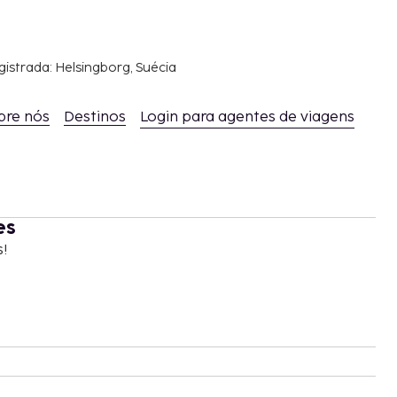
gistrada: Helsingborg, Suécia
bre nós
Destinos
Login para agentes de viagens
es
s!