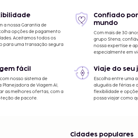
4 mi
xibilidade
Confiado por
mundo
m a nossa Garantia de
scolha opções de pagamento
Com mais de 30 anos
asar (DPS-Aeroporto
dades. Aceitamos todos os
grupo Stena, confiá
o para uma transação segura
nossa expertise e ap
especialmente em vi
do. Há estacionamento
eativas do local, incluindo
gem fácil
Viaje do seu 
do jardim. Esta villa
 com nosso sistema de
Escolha entre uma a
a Planejadora de Viagem AI,
aluguéis de férias e
0 às 19:00
r as melhores ofertas, com a
flexibilidade e opçõ
oteção de pacote.
possa viajar como qu
te alojamento, incluindo
Cidades populares