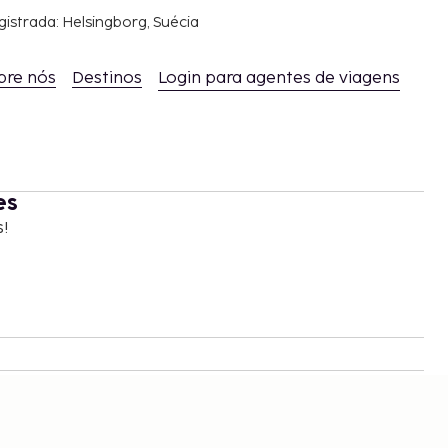
gistrada: Helsingborg, Suécia
bre nós
Destinos
Login para agentes de viagens
es
s!