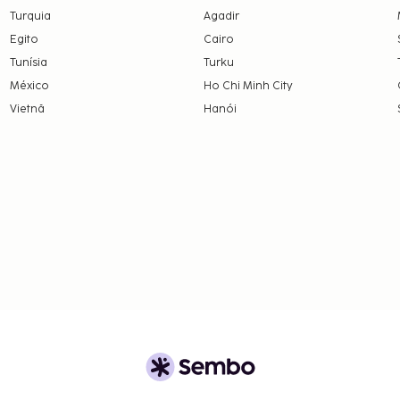
Turquia
Agadir
Egito
Cairo
Tunísia
Turku
México
Ho Chi Minh City
Vietnã
Hanói