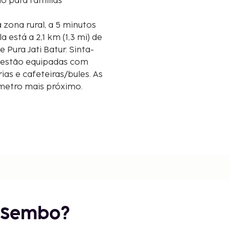
o para famílias
zona rural, a 5 minutos
 Pura Jati Batur. Sinta-
o estão equipadas com
as e cafeteiras/bules. As
lómetro mais próximo.
 km/6,8 mi
r Sembo?