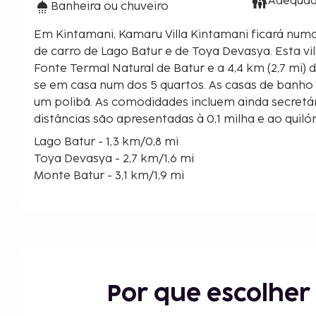
Adequad
Banheira ou chuveiro
Em Kintamani, Kamaru Villa Kintamani ficará numa 
de carro de Lago Batur e de Toya Devasya. Esta villa está a 2,1 km (1,3 mi) de
Fonte Termal Natural de Batur e a 4,4 km (2,7 mi) de
se em casa num dos 5 quartos. As casas de banh
um polibã. As comodidades incluem ainda secretári
distâncias são apresentadas à 0,1 milha e ao qui
Lago Batur - 1,3 km/0,8 mi
Toya Devasya - 2,7 km/1,6 mi
Monte Batur - 3,1 km/1,9 mi
Fonte Termal Natural de Batur - 3,1 km/1,9 mi
Pura Jati Batur - 4,4 km/2,7 mi
Museu do Batur Geo Park - 10,1 km/6,3 mi
Pura Bukit Mentik Ring Gunung Lebah Batur - 10,9
Templo Puncak Penulisan - 13,8 km/8,6 mi
Pura Ulun Danu Batur - 14,7 km/9,1 mi
Por que escolhe
Museu do Vulcão de Batur - 15,5 km/9,6 mi
Templo Pancering Jagat - 20,1 km/12,5 mi