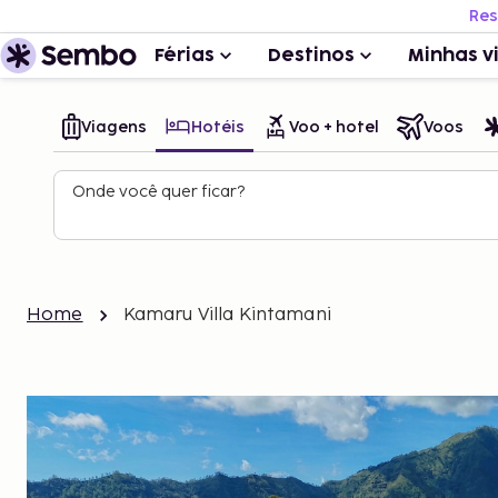
Res
Férias
Destinos
Minhas v
Viagens
Hotéis
Voo + hotel
Voos
Onde você quer ficar?
Home
Kamaru Villa Kintamani