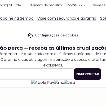
gborg, SUÉCIA
Número de registro: 556529-1795
Sede re
rabalhe na Sembo
Viaje com segurança e garantia
So
Configurações de cookies
ão perca – receba as últimas atualizaçõ
antenha-se atualizado com as últimas novidades de nó
Obtenha dicas de viagem, inspiração e acesso a ofertas
exclusivas.
Inscrever-se
©
2026
Stena Line Travel Group AB