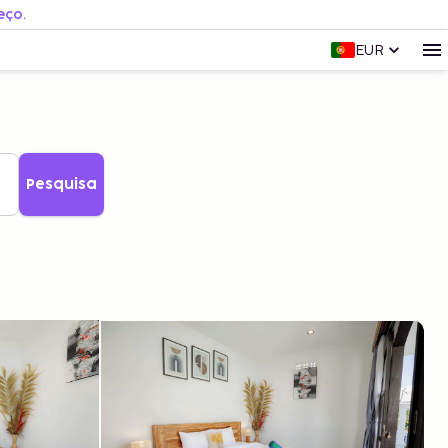
eço.
EUR
Pesquisa