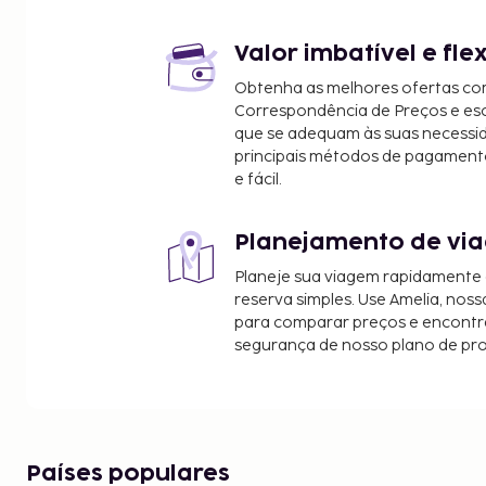
Recife de Tangga - 23,8 km/14,8 mi
Local de Mergulho em Angel Canyon - 24,7 km/15,
Valor imbatível e fle
Templo de Tirta Empul - 25,4 km/15,8 mi
Obtenha as melhores ofertas co
Templo Gerobong - 27,7 km/17,2 mi
Correspondência de Preços e e
O aeroporto principal mais próximo é o de Denp
que se adequam às suas necessi
Internacional Ngurah Rai) - 80,5 km/50 mi
principais métodos de pagament
e fácil.
A receção está aberta durante um horário limita
grátis no local. Participe nas várias atividades recr
Planejamento de via
fontes termais, ou aprecie soberbas vistas a partir 
disponibiliza ainda Wi-fi grátis e churrasqueiras.
Planeje sua viagem rapidamente
A piscina está aberta das 7:00 às 21:00.
reserva simples. Use Amelia, noss
Horário de funcionamento das termas: das 8:0
para comparar preços e encontra
segurança de nosso plano de pr
Não são permitidos animais de estimação nes
animais de assistência.
Países populares