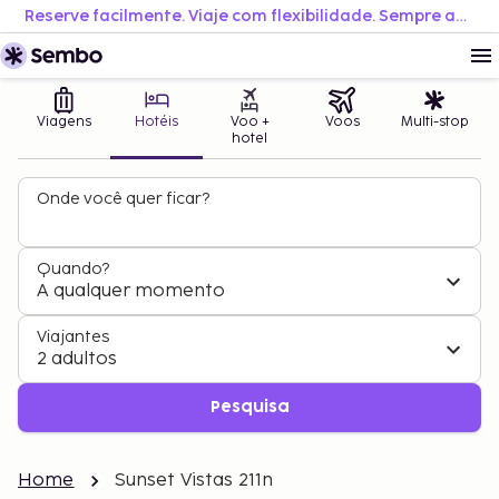
Reserve facilmente. Viaje com flexibilidade. Sempre ao melhor preço.
Viagens
Hotéis
Voo +
Voos
Multi-stop
hotel
Onde você quer ficar?
Quando?
A qualquer momento
Viajantes
2 adultos
Pesquisa
Home
Sunset Vistas 211n