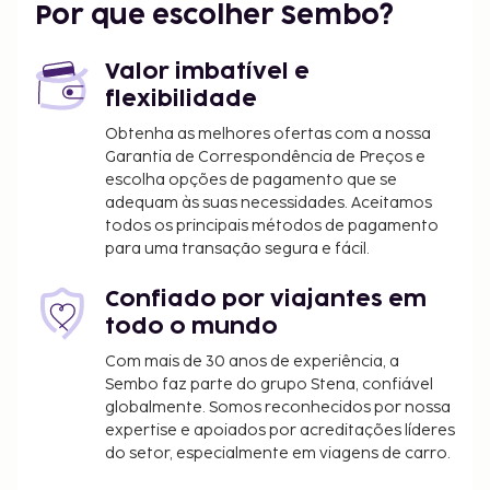
Por que escolher Sembo?
Tampa, Florida (TPA-Aeroporto Internacional de
Tampa) - 45,6 km/28,3 mi
Tampa, FL (TPF-Peter O. Knight) - 49,6 km/30,8 mi
Valor imbatível e
Sarasota, Florida (SRQ-Aeroporto Internacional de
flexibilidade
Sarasota-Bradenton) - 64,3 km/40 mi
Obtenha as melhores ofertas com a nossa
Garantia de Correspondência de Preços e
Há estacionamento grátis no local.
escolha opções de pagamento que se
adequam às suas necessidades. Aceitamos
todos os principais métodos de pagamento
para uma transação segura e fácil.
Confiado por viajantes em
todo o mundo
Com mais de 30 anos de experiência, a
Sembo faz parte do grupo Stena, confiável
globalmente. Somos reconhecidos por nossa
expertise e apoiados por acreditações líderes
do setor, especialmente em viagens de carro.