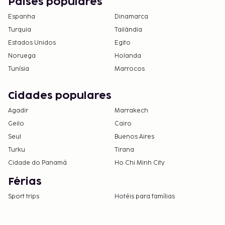
Países populares
Espanha
Dinamarca
Turquia
Tailândia
Estados Unidos
Egito
Noruega
Holanda
Tunísia
Marrocos
Cidades populares
Agadir
Marrakech
Geilo
Cairo
Seul
Buenos Aires
Turku
Tirana
Cidade do Panamá
Ho Chi Minh City
Férias
Sport trips
Hotéis para famílias