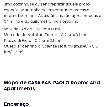
uma cozinha, se quiser preparar aquele prato
especial. Mantenha-se em contacto graças à
internet sem fios. As distâncias são apresentadas à
0,1 milha e ao quilómetro mais próximo.
Valle dell'Adige - 0,1 km/0,1 mi
Mercado de Natal de Trento - 0,2 km/0,1 mi
Piazza di Fiera - 0,2 km/0,1 mi
Museo Tridentino di Scienze Naturali (museu) - 0,5
km/0,3 mi
Universidade de Trento - 0,5 km/0,3 mi
Via Belenzani - 0,6 km/0,4 mi
Fontana del Nettuno - 0,6 km/0,4 mi
Catedral de Trento - 0,6 km/0,4 mi
Piazza Duomo - 0,6 km/0,4 mi
Mapa de CASA SAN PAOLO Rooms And
Castelo Buonconsiglio - 0,8 km/0,5 mi
Apartments
Fiera di Trento - 0,8 km/0,5 mi
Tridentum Sotterranea - 0,8 km/0,5 mi
Chiesa di San Pietro - 0,8 km/0,5 mi
Endereço