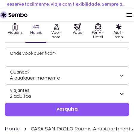
Reserve facilmente. Viaje com flexibilidade. Sempre ao melhor preço.
Viagens
Hotéis
Voo +
Voos
Ferry +
Multi-
hotel
Hotel
stop
Onde você quer ficar?
Quando?
A qualquer momento
Viajantes
2 adultos
Pesquisa
Home
CASA SAN PAOLO Rooms And Apartments