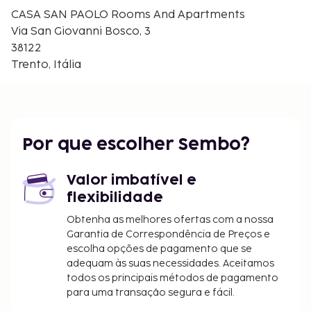
Museu de Ciência MuSe - 1,1 km/0,7 mi
CASA SAN PAOLO Rooms And Apartments
Badia di San Lorenzo - 1,1 km/0,7 mi
Via San Giovanni Bosco, 3
O aeroporto principal mais próximo é o de Bolzano
38122
(BZO) - 61,1 km/38 mi
Trento, Itália
As principais comodidades incluem
armazenamento de bagagem, elevador e uma
máquina de venda automática. Comece as suas
manhãs da melhor forma com um pequeno-
Por que escolher Sembo?
almoço buffet grátis, servido diariamente entre as
8:00 e as 9:00.
Valor imbatível e
O alojamento irá solicitar-lhe o pagamento dos
flexibilidade
seguintes custos. Podem incluir os impostos
Obtenha as melhores ofertas com a nossa
aplicáveis:
Garantia de Correspondência de Preços e
Imposto municipal: 1.50 EUR por pessoa, por
escolha opções de pagamento que se
noite para um máximo de 10 noites. Este
adequam às suas necessidades. Aceitamos
todos os principais métodos de pagamento
imposto não é aplicado a crianças com menos
para uma transação segura e fácil.
de 14 anos anos.