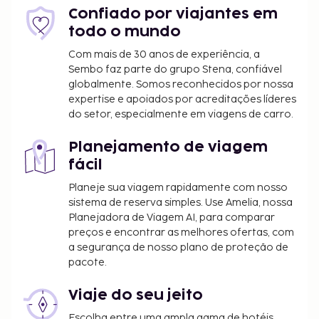
Incluímos todas as taxas que o alojamento nos
Confiado por viajantes em
comunicou.
todo o mundo
Estadia de animais de estimação: 10 EUR por
Com mais de 30 anos de experiência, a
alojamento, por dia
Sembo faz parte do grupo Stena, confiável
globalmente. Somos reconhecidos por nossa
A lista anterior pode não estar completa. As taxas e
expertise e apoiados por acreditações líderes
do setor, especialmente em viagens de carro.
os depósitos podem não incluir impostos e estão
sujeitos a alterações.
Planejamento de viagem
Todas as pessoas alojadas, incluindo crianças,
fácil
deverão estar presentes durante o registo de
Planeje sua viagem rapidamente com nosso
entrada e exibir o respetivo documento de
sistema de reserva simples. Use Amelia, nossa
identificação ou passaporte.
Planejadora de Viagem AI, para comparar
Devido às regulamentações nacionais, as
preços e encontrar as melhores ofertas, com
transações em numerário neste alojamento
a segurança de nosso plano de proteção de
não poderão exceder 5000 EUR. Para mais
pacote.
informações, contacte o alojamento através
dos dados que constam na confirmação de
Viaje do seu jeito
reserva.
Escolha entre uma ampla gama de hotéis,