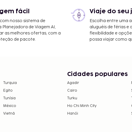
gem fácil
Viaje do seu 
 com nosso sistema de
Escolha entre uma a
a Planejadora de Viagem AI,
aluguéis de férias e
r as melhores ofertas, com a
flexibilidade e opçõ
oteção de pacote.
possa viajar como qu
Cidades populares
Turquia
Agadir
Egito
Cairo
Tunísia
Turku
México
Ho Chi Minh City
Vietnã
Hanói