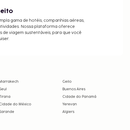
jeito
mpla gama de hotéis, companhias aéreas,
 atividades. Nossa plataforma oferece
es de viagem sustentáveis, para que você
iser.
Marrakech
Geilo
Seul
Buenos Aires
Tirana
Cidade do Panamá
Cidade do México
Yerevan
Sarande
Algiers