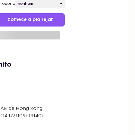
roporto
Comece a planejar
nito
 RAE de Hong Kong
114.17311096191406