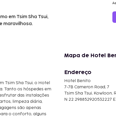
Ae
smo em Tsim Sha Tsui,
e maravilhosa.
Mapa de Hotel Be
Endereço
Hotel Benito
m Tsim Sha Tsui, o Hotel
7-7B Cameron Road, 7
sa. Tanto os hóspedes em
Tsim Sha Tsui, Kowloon,
esfrutar das instalações
N 22.298852920532227 E 
artos, limpeza diária,
 bagagens são apenas
ara o conforto, alguns