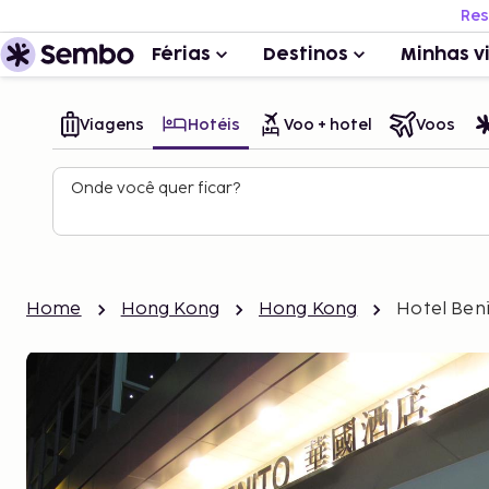
Res
Férias
Destinos
Minhas v
Viagens
Hotéis
Voo + hotel
Voos
Onde você quer ficar?
Home
Hong Kong
Hong Kong
Hotel Ben