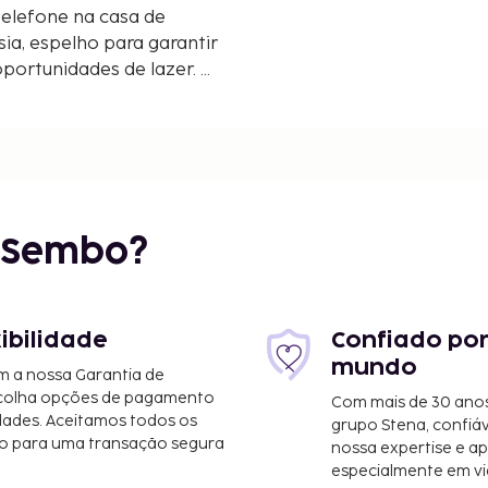
telefone na casa de
ia, espelho para garantir
oportunidades de lazer. O
obrir Hong Kongou
r Sembo?
xibilidade
Confiado por
mundo
m a nossa Garantia de
scolha opções de pagamento
Com mais de 30 anos
dades. Aceitamos todos os
grupo Stena, confiá
o para uma transação segura
nossa expertise e ap
especialmente em vi