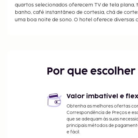
quartos selecionados oferecem TV de tela plana, 
banho, café instantâneo de cortesia, chá de cortes
uma boa noite de sono. O hotel oferece diversas 
Hotel Benito é uma excelente escolha para desc
simplesmente para relaxar e recuperar-se.
Por que escolhe
Valor imbatível e fle
Obtenha as melhores ofertas co
Correspondência de Preços e e
que se adequam às suas necessi
principais métodos de pagament
e fácil.