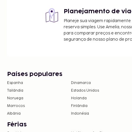
Planejamento de via
Planeje sua viagem rapidamente
reserva simples. Use Amelia, noss
para comparar preços e encontra
segurança de nosso plano de pr
Países populares
Espanha
Dinamarca
Tailândia
Estados Unidos
Noruega
Holanda
Marrocos
Finlândia
Albânia
Indonésia
Férias