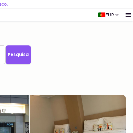
eço.
EUR
Pesquisa