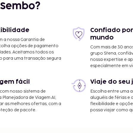
r Sembo?
xibilidade
Confiado por
mundo
m a nossa Garantia de
scolha opções de pagamento
Com mais de 30 anos
dades. Aceitamos todos os
grupo Stena, confiá
o para uma transação segura
nossa expertise e ap
especialmente em vi
 limpeza a seco, uma
gem fácil
Viaje do seu 
tacionamento grátis no
 com nosso sistema de
Escolha entre uma a
a Planejadora de Viagem AI,
aluguéis de férias e
r as melhores ofertas, com a
flexibilidade e opçõ
oteção de pacote.
possa viajar como qu