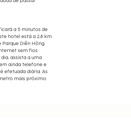
tábua de passar
de Parque Diễn Hồng.
nternet sem fios
dia, assista a uma
uem ainda telefone e
 efetuada diária. As
lómetro mais próximo.