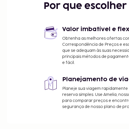
Por que escolhe
Praia de Bãi Xép - 13,9 km/8,7 mi
Igreja de Mang Lang - 31,2 km/19,4 mi
Bồn Tàu Não Numerado Vũng Rô - 34,3 km/21,3 mi
Baía de Vũng Rô - 34,4 km/21,4 mi
Valor imbatível e fle
Pagode da Pedra Branca - 34,7 km/21,6 mi
Obtenha as melhores ofertas co
Gành Đá Dĩa - 36,9 km/22,9 mi
Correspondência de Preços e e
Os aeroportos mais próximos são:
que se adequam às suas necessi
Tuy Hoa (TBB-Dong Tac) - 7,4 km/4,6 mi
principais métodos de pagament
e fácil.
Nha Trang (CXR-Cam Ranh) - 164,9 km/102,5 mi
As principais comodidades incluem um serviço de
Planejamento de via
receção aberta 24 horas e uma lavandaria. Há es
local.
Planeje sua viagem rapidamente
reserva simples. Use Amelia, noss
para comparar preços e encontra
segurança de nosso plano de pr