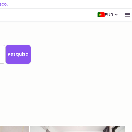
eço.
EUR
Pesquisa