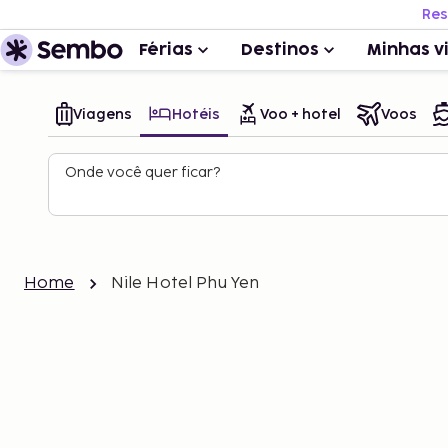
Res
Férias
Destinos
Minhas v
Viagens
Hotéis
Voo + hotel
Voos
Onde você quer ficar?
Home
Nile Hotel Phu Yen