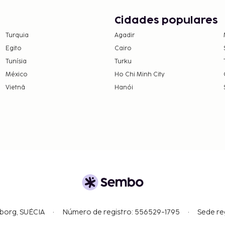
Cidades populares
Turquia
Agadir
Egito
Cairo
Tunísia
Turku
México
Ho Chi Minh City
Vietnã
Hanói
gborg, SUÉCIA
Número de registro: 556529-1795
Sede re