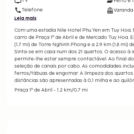
TV
Ferro e 
Telefone
Varanda
Leia mais
Com uma estadia Nile Hotel Phu Yen em Tuy Hoa, ficará a 5 minutos de
carro de Praça 1º de Abril e de Mercado Tuy Hoa. Este hotel está a 2,8 km
(1,7 mi) de Torre Nghinh Phong e a 2,9 km (1,8 mi) 
Sinta-se em casa num dos 21 quartos. O acesso à i
permite-lhe estar sempre contactável. Ao final do 
seleção de canais por cabo. As comodidades incl
ferros/tábuas de engomar. A limpeza dos quartos é
distâncias são apresentadas à 0,1 milha e ao qui
Praça 1º de Abril - 1,2 km/0,7 mi
Mercado Tuy Hoa - 1,7 km/1 mi
Torre Nghinh Phong - 2,7 km/1,7 mi
Parque Diễn Hồng - 3 km/1,9 mi
Templo Nhan - 3,2 km/2 mi
Memorial aos Mártires - 3,3 km/2,1 mi
Chop Chai Mountain - 9,4 km/5,8 mi