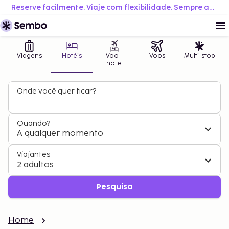
Reserve facilmente. Viaje com flexibilidade. Sempre ao melhor preço.
Viagens
Hotéis
Voo +
Voos
Multi-stop
hotel
Onde você quer ficar?
Quando?
A qualquer momento
Viajantes
2 adultos
Pesquisa
Home