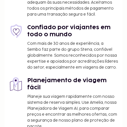
adequam às suas necessidades. Aceitamos
Este hotel. Há estacionamento no local. Há várias
todos os principais métodos de pagamento
opções de lazer e entretenimento ao seu dispor,
para uma transação segura e fácil.
incluindo uma piscina exterior, um campo de ténis
exterior e uma sala de fitness. O espaço inclui
Confiado por viajantes em
também Wi-fi grátis e churrasqueiras. Para
todo o mundo
recarregar baterias, dirija-se ao restaurante
Com mais de 30 anos de experiência, a
dRelaxing 1 Bedroom Condo with Premium
Sembo faz parte do grupo Stena, confiável
Amenities by RedAwning.
globalmente. Somos reconhecidos por nossa
expertise e apoiados por acreditações líderes
O alojamento irá solicitar-lhe o pagamento dos
do setor, especialmente em viagens de carro.
seguintes custos. Podem incluir os impostos
aplicáveis:
Planejamento de viagem
As taxas de limpeza variam consoante a
fácil
duração da estadia e a unidade
Planeje sua viagem rapidamente com nosso
sistema de reserva simples. Use Amelia, nossa
Incluímos todas as taxas que o alojamento nos
Planejadora de Viagem AI, para comparar
comunicou.
preços e encontrar as melhores ofertas, com
Tarifa de estacionamento: 35 USD por dia
a segurança de nosso plano de proteção de
Tarifa de estacionamento prolongado: 35 USD
pacote.