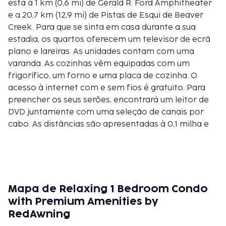
está a 1 km (0,6 mi) de Gerald R. Ford Amphitheater
e a 20,7 km (12,9 mi) de Pistas de Esqui de Beaver
Creek. Para que se sinta em casa durante a sua
estadia, os quartos oferecem um televisor de ecrã
plano e lareiras. As unidades contam com uma
varanda. As cozinhas vêm equipadas com um
frigorífico, um forno e uma placa de cozinha. O
acesso à internet com e sem fios é gratuito. Para
preencher os seus serões, encontrará um leitor de
DVD juntamente com uma seleção de canais por
cabo. As distâncias são apresentadas à 0,1 milha e
ao quilómetro mais próximo.
Vail Ski Resort - 0,1 km/0,1 mi
Teleférico de Gondola One - 0,2 km/0,1 mi
Colorado Snowsports Museum and Hall of Fame -
0,4 km/0,2 mi
Mapa de Relaxing 1 Bedroom Condo
Vail Farmers' Market - 0,4 km/0,2 mi
with Premium Amenities by
Betty Ford Alpine Gardens - 0,5 km/0,3 mi
RedAwning
Gopher Hill Lift - 0,5 km/0,3 mi