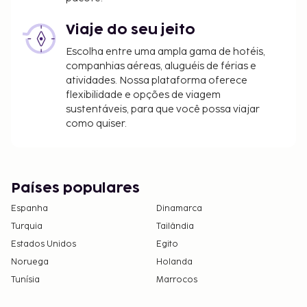
por dia
Viaje do seu jeito
A lista anterior pode não estar completa. As taxas e
Escolha entre uma ampla gama de hotéis,
os depósitos podem não incluir impostos e estão
companhias aéreas, aluguéis de férias e
sujeitos a alterações.
atividades. Nossa plataforma oferece
flexibilidade e opções de viagem
As crianças não pagam quando dormem no
sustentáveis, para que você possa viajar
quarto dos pais ou tutor, utilizando a(s) cama(s)
como quiser.
existentes.
Países populares
Espanha
Dinamarca
Turquia
Tailândia
Estados Unidos
Egito
Noruega
Holanda
Tunísia
Marrocos