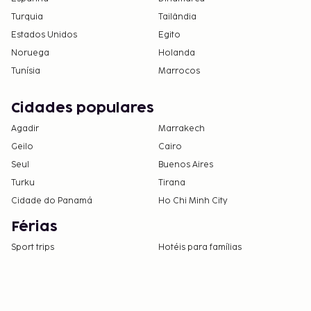
Turquia
Tailândia
Estados Unidos
Egito
Noruega
Holanda
Tunísia
Marrocos
Cidades populares
Agadir
Marrakech
Geilo
Cairo
Seul
Buenos Aires
Turku
Tirana
Cidade do Panamá
Ho Chi Minh City
Férias
Sport trips
Hotéis para famílias