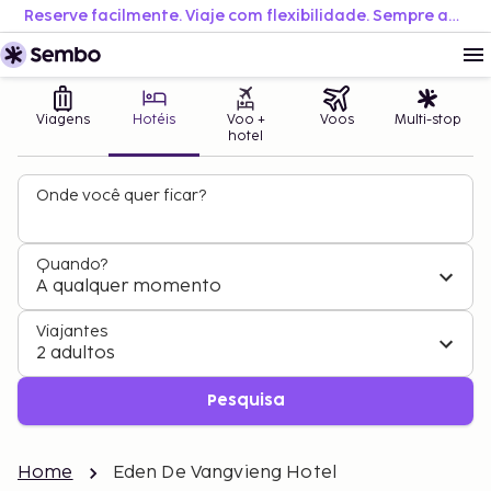
Reserve facilmente. Viaje com flexibilidade. Sempre ao melhor preço.
Viagens
Hotéis
Voo +
Voos
Multi-stop
hotel
Onde você quer ficar?
Quando?
A qualquer momento
Viajantes
2 adultos
Pesquisa
Home
Eden De Vangvieng Hotel