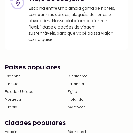
disponibilidade)
Check-out tardio disponível mediante o
Escolha entre uma ampla gama de hotéis,
pagamento de uma taxa (sujeito a
companhias aéreas, aluguéis de férias e
atividades. Nossa plataforma oferece
disponibilidade)
flexibilidade e opções de viagem
A lista anterior pode não estar completa. As taxas e
sustentáveis, para que você possa viajar
como quiser.
os depósitos podem não incluir impostos e estão
sujeitos a alterações.
Devido às regulamentações nacionais, as
transações em numerário neste alojamento
Países populares
não poderão exceder 500 EUR. Para mais
Espanha
Dinamarca
informações, contacte o alojamento através
Turquia
Tailândia
dos dados que constam na confirmação de
Estados Unidos
Egito
reserva.
Noruega
Não é permitida a estadia de pessoas com
Holanda
idade inferior a 18 anos neste alojamento só
Tunísia
Marrocos
para adultos.
Cidades populares
Agadir
Marrakech