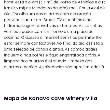
hotel está a 6 km (3,7 mi) de Porto de Athinios e a 15
km (9,3 mi) de Miradouro da Igreja de Cúpula Azul de
Oia. Escolha um dos quartos com decoração
personalizada, com Smart TV e banheiras de
hidromassagem privativas exteriores. As cozinhas
vêm equipadas com um forno e uma placa de
cozinha. O acesso à internet sem fios permite-lhe
estar sempre contactável. Ao final do dia, assista a
uma seleção de canais digitais. As comodidades
incluem ainda cofres e água engarrafada grátis. A
limpeza dos quartos é efetuada Limpeza dos
quartos a pedido. As distâncias são apresentadas à
0,1 milha e ao quilómetro mais próximo.
Caldeira de Santorini - 0,8 km/0,5 mi
Cooperativa Vinícola Santo Wines - 1,7 km/1,1 mi
Wine Museum Koutsoyannopoulos - 1,8 km/1,1 mi
Venetsanos Winery - 2,4 km/1,5 mi
Mapa de Kanava Cave Winery Villa
Adega de Antoniou - 2,8 km/1,7 mi