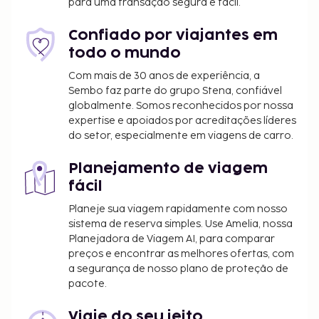
para uma transação segura e fácil.
seguintes custos. Podem incluir os impostos
aplicáveis:
Confiado por viajantes em
A cidade requer o pagamento de um imposto
todo o mundo
municipal. O imposto tem variações sazonais e
Com mais de 30 anos de experiência, a
poderá não ser aplicado durante todo o ano.
Sembo faz parte do grupo Stena, confiável
Note que poderão aplicar-se outras isenções.
globalmente. Somos reconhecidos por nossa
Para mais informações, contacte o alojamento
expertise e apoiados por acreditações líderes
através dos dados que constam na sua
do setor, especialmente em viagens de carro.
confirmação de reserva.
Imposto municipal: de 1 novembro a 31 março,
Planejamento de viagem
2.00 EUR por alojamento, por noite
fácil
Imposto municipal: de 1 abril a 31 outubro, 8.00
Planeje sua viagem rapidamente com nosso
EUR por alojamento, por noite
sistema de reserva simples. Use Amelia, nossa
Planejadora de Viagem AI, para comparar
Incluímos todas as taxas que o alojamento nos
preços e encontrar as melhores ofertas, com
comunicou.
a segurança de nosso plano de proteção de
pacote.
Check-in antecipado disponível mediante o
pagamento de uma taxa (sujeito a
Viaje do seu jeito