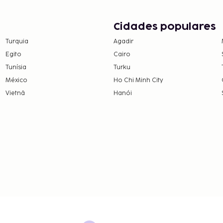
, um serviço de limpeza
as várias propostas de
e
Cidades populares
em Wi-fi grátis, serviços
Turquia
Agadir
Egito
Cairo
eguintes custos. Podem
Tunísia
Turku
México
Ho Chi Minh City
noite
Vietnã
Hanói