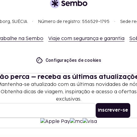
omunicou.
6 USD por dia (entradas
gborg, SUÉCIA
Número de registro: 556529-1795
Sede re
rabalhe na Sembo
Viaje com segurança e garantia
So
as e os depósitos podem
Configurações de cookies
 2 crianças com idade
ão perca – receba as últimas atualizaçõ
m o mesmo quarto que os
antenha-se atualizado com as últimas novidades de nó
ntes.
Obtenha dicas de viagem, inspiração e acesso a ofertas
alojamento.
exclusivas.
altura dos veículos.
Inscrever-se