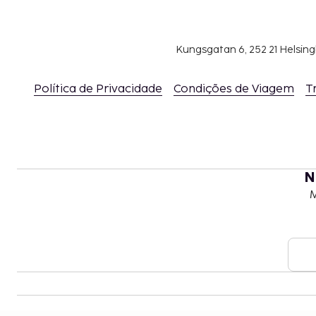
Incluímos todas as taxas que o alojamento nos c
Tarifa de estacionamento com motorista: 52.3
Kungsgatan 6, 252 21 Helsin
e saídas ilimitadas)
Cama desdobrável: 30.0 USD por noite
Política de Privacidade
Condições de Viagem
T
A lista anterior pode não estar completa. As tax
não incluir impostos e estão sujeitos a alterações.
A piscina está aberta das 9:00 às 21:00.
O alojamento permite a estadia grátis de até
N
igual ou inferior a 17 anos, desde que ocupe
M
pais ou responsáveis e utilize as camas existe
Não é necessário automóvel para aceder ao 
O estacionamento está sujeito a restrições de 