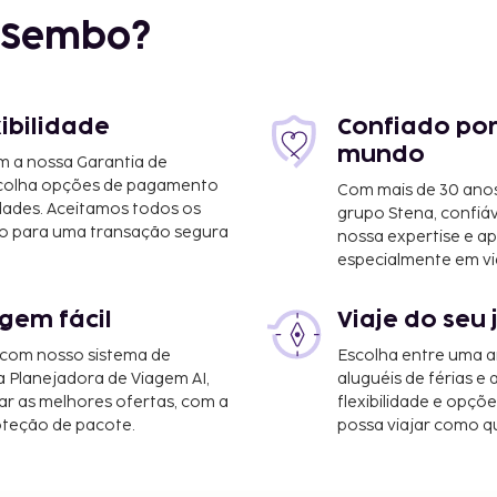
r Sembo?
xibilidade
Confiado por
mundo
m a nossa Garantia de
scolha opções de pagamento
Com mais de 30 anos
dades. Aceitamos todos os
grupo Stena, confiá
o para uma transação segura
nossa expertise e ap
1 mi
especialmente em vi
gem fácil
Viaje do seu 
. Inouye) - 16,8 km/10,4
 com nosso sistema de
Escolha entre uma a
a Planejadora de Viagem AI,
aluguéis de férias e
r as melhores ofertas, com a
flexibilidade e opçõ
oteção de pacote.
possa viajar como qu
ikiki Hotel & Suites é o
. Inouye).