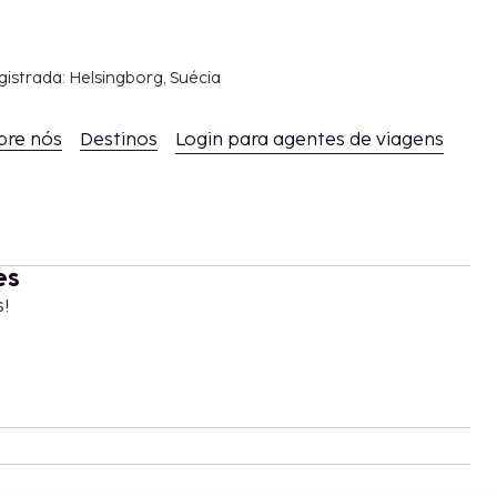
gistrada: Helsingborg, Suécia
bre nós
Destinos
Login para agentes de viagens
es
s!