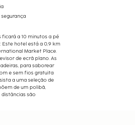
ia
e segurança
 ficará a 10 minutos a pé
km
ternational Market Place.
visor de ecrã plano. As
deiras, para saborear
com e sem fios gratuita
sista a uma seleção de
spõem de um polibã,
s distâncias são
óximo.