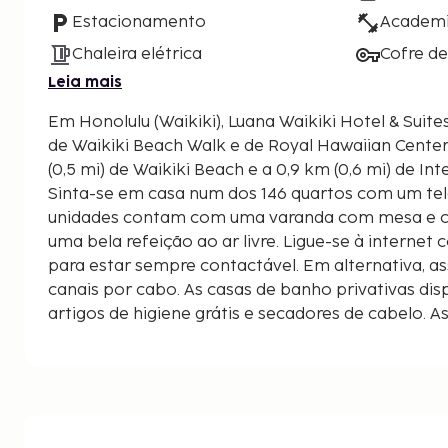
Estacionamento
Academ
Chaleira elétrica
Cofre d
Leia mais
Em Honolulu (Waikiki), Luana Waikiki Hotel & Suites
de Waikiki Beach Walk e de Royal Hawaiian Center. Este hotel está a 0,9 
(0,5 mi) de Waikiki Beach e a 0,9 km (0,6 mi) de In
Sinta-se em casa num dos 146 quartos com um tele
unidades contam com uma varanda com mesa e ca
uma bela refeição ao ar livre. Ligue-se à internet 
para estar sempre contactável. Em alternativa, as
canais por cabo. As casas de banho privativas di
artigos de higiene grátis e secadores de cabelo. A
apresentadas à 0,1 milha e ao quilómetro mais pr
Waikiki Beach Walk - 0,5 km/0,3 mi
Fort DeRussy Beach Park - 0,5 km/0,3 mi
U.S. Army Museum of Hawaii - 0,6 km/0,4 mi
Royal Hawaiian Center - 0,6 km/0,4 mi