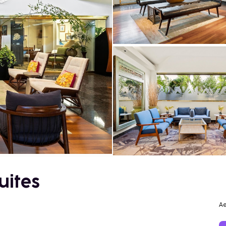
uites
Ae