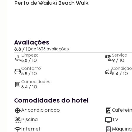
Perto de Waikiki Beach Walk
Avaliações
8.8 / 10
de 1638 avaliações
Limpeza
Serviço
8.8 / 10
9 / 10
Conforto
Condição
8.8 / 10
8.4 / 10
Comodidades
8.4 / 10
Comodidades do hotel
Ar condicionado
Cafeteir
Piscina
TV
Internet
Máquina 