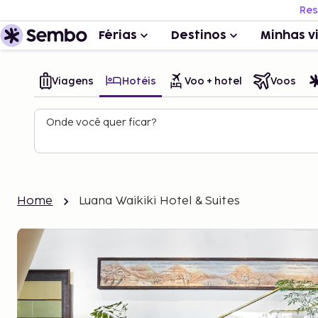
Res
Férias
Destinos
Minhas v
Viagens
Hotéis
Voo + hotel
Voos
Onde você quer ficar?
Home
Luana Waikiki Hotel & Suites