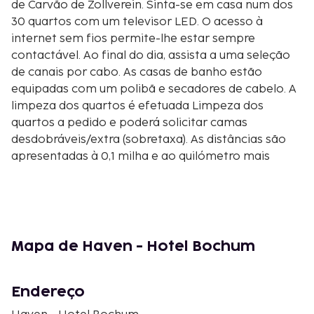
de Carvão de Zollverein. Sinta-se em casa num dos
30 quartos com um televisor LED. O acesso à
internet sem fios permite-lhe estar sempre
contactável. Ao final do dia, assista a uma seleção
de canais por cabo. As casas de banho estão
equipadas com um polibã e secadores de cabelo. A
limpeza dos quartos é efetuada Limpeza dos
quartos a pedido e poderá solicitar camas
desdobráveis/extra (sobretaxa). As distâncias são
apresentadas à 0,1 milha e ao quilómetro mais
próximo.
Anneliese Brost Musikforum Ruhr - 2,1 km/1,3 mi
Bermuda3Eck - 2,2 km/1,4 mi
Área de Pedestres de Bochum - 2,7 km/1,7 mi
Jahrhunderthalle - 3,3 km/2,1 mi
Mapa de Haven - Hotel Bochum
Museu das Minas Alemãs - 3,5 km/2,2 mi
Planetário Zeiss de Bochum - 3,6 km/2,2 mi
Endereço
Tierpark und Fossilium Bochum - 3,9 km/2,4 mi
Universidade de Ruhr e Bochum - 4,2 km/2,6 mi