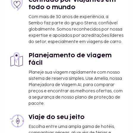
Há estacionamento no local.
todo o mundo
Tarifa de estacionamento: 8 EUR por dia
Estadia de animais de estimação: 19 EUR por
Com mais de 30 anos de experiência, a
Sembo faz parte do grupo Stena, confiável
animal, por noite
globalmente. Somos reconhecidos por nossa
Os animais de serviço estão isentos de taxas
expertise e apoiados por acreditações líderes
Cama desdobrável: 20 EUR por noite
do setor, especialmente em viagens de carro.
A lista anterior pode não estar completa. As taxas e
Planejamento de viagem
os depósitos podem não incluir impostos e estão
fácil
sujeitos a alterações.
Planeje sua viagem rapidamente com nosso
sistema de reserva simples. Use Amelia, nossa
Planejadora de Viagem AI, para comparar
preços e encontrar as melhores ofertas, com
a segurança de nosso plano de proteção de
pacote.
Viaje do seu jeito
Escolha entre uma ampla gama de hotéis,
companhias aéreas, aluguéis de férias e