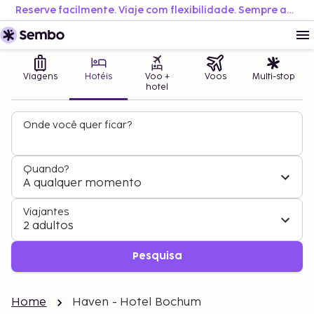
Reserve facilmente. Viaje com flexibilidade. Sempre ao melhor preço.
Viagens
Hotéis
Voo +
Voos
Multi-stop
hotel
Onde você quer ficar?
Quando?
A qualquer momento
Viajantes
2 adultos
Pesquisa
Home
Haven - Hotel Bochum