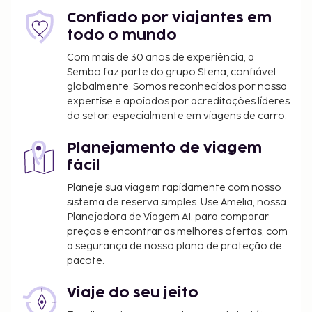
comodidades adicionais disponíveis neste hotel.
Para recarregar baterias, venha até ao restaurante
Confiado por viajantes em
dDakota Sioux Casino & Hotel, ou dê um salto até
todo o mundo
snack-bar/pastelaria. Termine o dia com uma
Com mais de 30 anos de experiência, a
bebida refrescante no bar/lounge.
Sembo faz parte do grupo Stena, confiável
globalmente. Somos reconhecidos por nossa
O alojamento irá solicitar-lhe o pagamento dos
expertise e apoiados por acreditações líderes
seguintes custos. Podem incluir os impostos
do setor, especialmente em viagens de carro.
aplicáveis:
Depósito: 50.00 USD por alojamento e por
Planejamento de viagem
estadia
fácil
Planeje sua viagem rapidamente com nosso
Incluímos todas as taxas que o alojamento nos
sistema de reserva simples. Use Amelia, nossa
comunicou.
Planejadora de Viagem AI, para comparar
preços e encontrar as melhores ofertas, com
a segurança de nosso plano de proteção de
pacote.
Viaje do seu jeito