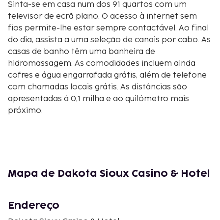
Sinta-se em casa num dos 91 quartos com um
televisor de ecrã plano. O acesso à internet sem
fios permite-lhe estar sempre contactável. Ao final
do dia, assista a uma seleção de canais por cabo. As
casas de banho têm uma banheira de
hidromassagem. As comodidades incluem ainda
cofres e água engarrafada grátis, além de telefone
com chamadas locais grátis. As distâncias são
apresentadas à 0,1 milha e ao quilómetro mais
próximo.
Dakota Sioux Casino and Hotel - 0,3 km/0,2 mi
Bramble Park Zoo - 10,8 km/6,7 mi
Glacial Lakes Distillery - 11,4 km/7,1 mi
Mellette House - 12,2 km/7,6 mi
Riverside Park - 12,2 km/7,6 mi
Mapa de Dakota Sioux Casino & Hotel
Lake Kampeska - 12,6 km/7,8 mi
Codington County Extension - 13 km/8,1 mi
Endereço
Watertown Family Aquatic Center - 14 km/8,7 mi