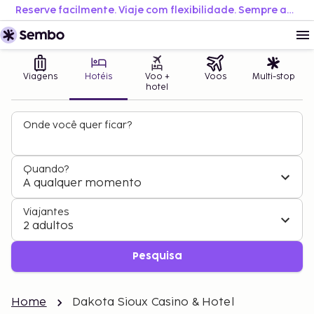
Reserve facilmente. Viaje com flexibilidade. Sempre ao melhor preço.
Viagens
Hotéis
Voo +
Voos
Multi-stop
hotel
Onde você quer ficar?
Quando?
A qualquer momento
Viajantes
2 adultos
Pesquisa
Home
Dakota Sioux Casino & Hotel