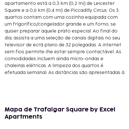
apartamento está a 0,3 km (0,2 mi) de Leicester
Square e a 0,6 km (0,4 mi) de Piccadilly Circus. Os 3
quartos contam com uma cozinha equipada com
um frigorífico/congelador grande e um forno, se
quiser preparar aquele prato especial. Ao final do
dia, assista a uma seleção de canais digitais no seu
televisor de ecrã plano de 32 polegadas. A internet
sem fios permite-lhe estar sempre contactável. As
comodidades incluem ainda micro-ondas e
chaleiras elétricas. A limpeza dos quartos é
efetuada semanal. As distâncias são apresentadas à
0,1 milha e ao quilómetro mais próximo.
The Strand - 0,1 km/0,1 mi
Trafalgar Square - 0,3 km/0,2 mi
Leicester Square - 0,3 km/0,2 mi
Charing Cross - 0,4 km/0,2 mi
Mapa de Trafalgar Square by Excel
The Mall - 0,4 km/0,2 mi
Apartments
Covent Garden Market - 0,4 km/0,3 mi