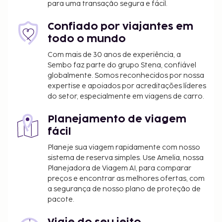
para uma transação segura e fácil.
Será cobrado um depósito contra danos no
valor de 350 GBP antes do registo de entrada.O
Confiado por viajantes em
depósito deverá ser pago por transferência
todo o mundo
bancária no prazo de 48 horas após a
confirmação da reserva.
Com mais de 30 anos de experiência, a
Sembo faz parte do grupo Stena, confiável
Incluímos todas as taxas que o alojamento nos
globalmente. Somos reconhecidos por nossa
comunicou.
expertise e apoiados por acreditações líderes
do setor, especialmente em viagens de carro.
Planejamento de viagem
fácil
Planeje sua viagem rapidamente com nosso
sistema de reserva simples. Use Amelia, nossa
Planejadora de Viagem AI, para comparar
preços e encontrar as melhores ofertas, com
a segurança de nosso plano de proteção de
pacote.