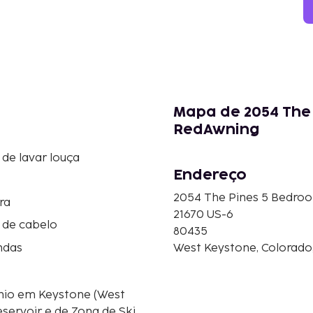
Mapa de 2054 The
RedAwning
de lavar louça
Endereço
2054 The Pines 5 Bedro
ra
21670 US-6
 de cabelo
80435
ndas
West Keystone, Colorado
io em Keystone (West
eservoir e de Zona de Ski