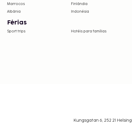
utilizando a(s) cama(s) existentes.
Marrocos
Finlândia
Disponibilização de opções de pagamento s
Albânia
Indonésia
as transações.
Férias
Sport trips
Hotéis para famílias
Kungsgatan 6, 252 21 Helsin