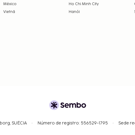
México
Ho Chi Minh City
em numerário em todas
Vietnã
Hanói
gborg, SUÉCIA
Número de registro: 556529-1795
Sede re