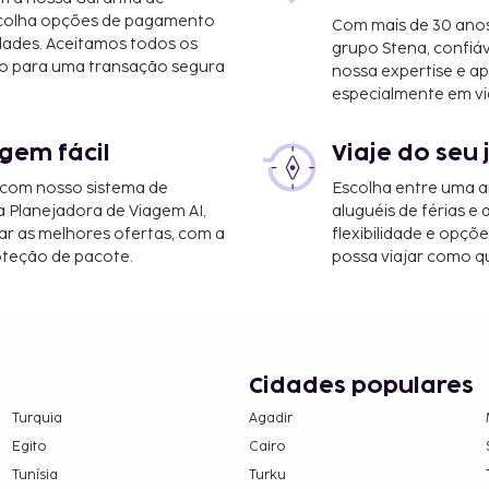
2,9 mi
scolha opções de pagamento
Com mais de 30 anos
dades. Aceitamos todos os
grupo Stena, confiá
 mi
o para uma transação segura
nossa expertise e ap
especialmente em vi
gem fácil
Viaje do seu 
unty) - 114,4 km/71,1 mi
litan) - 128,4 km/79,8 mi
 com nosso sistema de
Escolha entre uma a
km/97 mi
a Planejadora de Viagem AI,
aluguéis de férias e
r as melhores ofertas, com a
flexibilidade e opçõ
imento à sua disposição,
oteção de pacote.
possa viajar como qu
 de hidromassagem.
eguintes custos. Podem
ão da estadia e a
Cidades populares
Turquia
Agadir
omunicou.
Egito
Cairo
rto dos pais ou tutor,
Tunísia
Turku