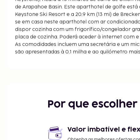
de Arapahoe Basin. Este aparthotel de golfe está a 6,8 km (4,2 mi) de
Keystone Ski Resort e a 20,9 km (13 mi) de Brecken
se em casa neste aparthotel com ar condicionado 
dispor cozinha com um frigorífico/congelador gr
placa de cozinha. Poderá aceder à internet com e
As comodidades incluem uma secretária e um micr
são apresentadas à 0,1 milha e ao quilómetro mai
Keystone Tennis Center - 1 km/0,6 mi
Keystone Conference Center - 1,3 km/0,8 mi
Keystone Lake - 1,4 km/0,9 mi
Magic Carpet - 2,2 km/1,4 mi
Teleférico de Esqui Discovery - 2,3 km/1,4 mi
Teleférico de Esqui Peru Express - 2,6 km/1,6 mi
Por que escolhe
Teleférico de Esqui Argentino - 2,6 km/1,6 mi
Teleférico de River Run Gondola - 3,8 km/2,4 mi
Dillon Reservoir - 4 km/2,5 mi
Teleférico de Esqui Summit Express - 4 km/2,5 mi
Valor imbatível e fle
Campo de Golfe de Keystone Ranch - 4,4 km/2,7 
Obtenha as melhores ofertas co