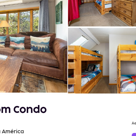
oom Condo
Ae
a América