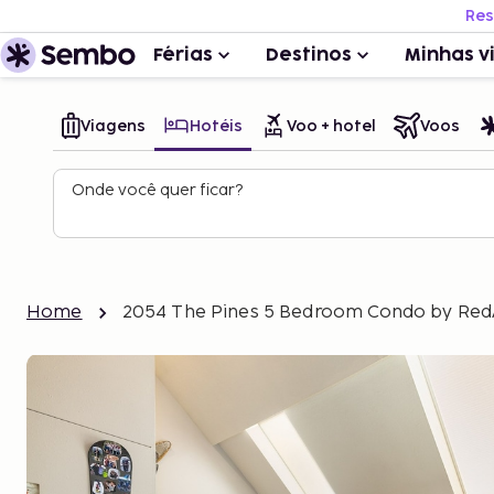
Res
Férias
Destinos
Minhas v
Viagens
Hotéis
Voo + hotel
Voos
Onde você quer ficar?
Home
2054 The Pines 5 Bedroom Condo by Re