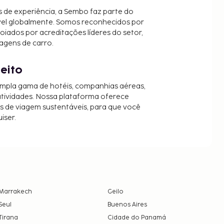
 de experiência, a Sembo faz parte do
vel globalmente. Somos reconhecidos por
oiados por acreditações líderes do setor,
agens de carro.
jeito
mpla gama de hotéis, companhias aéreas,
 atividades. Nossa plataforma oferece
es de viagem sustentáveis, para que você
iser.
Marrakech
Geilo
Seul
Buenos Aires
Tirana
Cidade do Panamá