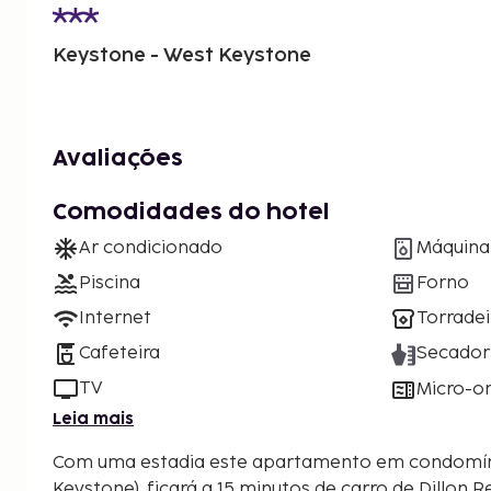
Keystone - West Keystone
Avaliações
Comodidades do hotel
Ar condicionado
Máquina 
Piscina
Forno
Internet
Torradei
Cafeteira
Secador
TV
Micro-o
Leia mais
Com uma estadia este apartamento em condomín
Keystone), ficará a 15 minutos de carro de Dillon R