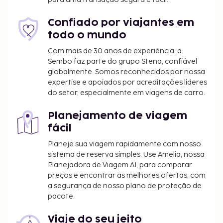
quarto dos pais ou tutor, utilizando a(s) cama(s)
existentes.
Confiado por viajantes em
Disponibilização de opções de pagamento sem
todo o mundo
numerário em todas as transações.
Com mais de 30 anos de experiência, a
Sembo faz parte do grupo Stena, confiável
globalmente. Somos reconhecidos por nossa
expertise e apoiados por acreditações líderes
do setor, especialmente em viagens de carro.
Planejamento de viagem
fácil
Planeje sua viagem rapidamente com nosso
sistema de reserva simples. Use Amelia, nossa
Planejadora de Viagem AI, para comparar
preços e encontrar as melhores ofertas, com
a segurança de nosso plano de proteção de
pacote.
Viaje do seu jeito