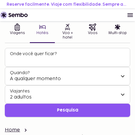
Reserve facilmente. Viaje com flexibilidade. Sempre ao melhor preço.
Viagens
Hotéis
Voo +
Voos
Multi-stop
hotel
Onde você quer ficar?
Quando?
A qualquer momento
Viajantes
2 adultos
Pesquisa
Home