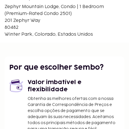
Teleférico Discovery Chair - 1,8 km/1,1 mi
Zephyr Mountain Lodge, Condo | 1 Bedroom
Teleférico Prospector Express - 2 km/1,2 mi
(Premium-Rated Condo 2501)
Teleférico Eskimo Express - 2 km/1,3 mi
201 Zephyr Way
Os aeroportos mais próximos são:
80482
Broomfield, Colorado (BJC-Rocky Mountain
Winter Park, Colorado, Estados Unidos
Metropolitan) - 116,8 km/72,6 mi
Aeroporto Internacional de Denver (DEN) - 144,4
km/89,7 mi
Há estacionamento no local. Este complexo de
Por que escolher Sembo?
apartamentos para não fumadores disponibiliza
aluguer de equipamento de esqui, snowboard nas
Valor imbatível e
imediações e snow tubing nas imediações.
flexibilidade
Tarifa de estacionamento: 30 USD por dia
Obtenha as melhores ofertas com a nossa
A lista anterior pode não estar completa. As taxas e
Garantia de Correspondência de Preços e
os depósitos podem não incluir impostos e estão
escolha opções de pagamento que se
sujeitos a alterações.
adequam às suas necessidades. Aceitamos
todos os principais métodos de pagamento
As crianças não pagam quando dormem no
para uma transação segura e fácil.