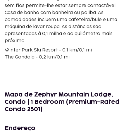
sem fios permite-lhe estar sempre contactável.
Casa de banho com banheira ou polibã. As
comodidades incluem uma cafeteira/bule e uma
máquina de lavar roupa. As distâncias são
apresentadas à 0,1 milha e ao quilómetro mais
próximo.
Winter Park Ski Resort - 0,1 km/0,1 mi
The Gondola - 0,2 km/0,1 mi
Amaze'n Maze Winter Park - 0,2 km/0,2 mi
Teleférico Arrow - 0,3 km/0,2 mi
The Fraser River Trail - 0,3 km/0,2 mi
Trestle Bike Park - 0,3 km/0,2 mi
Moffat Tunnel West Portal - 0,3 km/0,2 mi
Mapa de Zephyr Mountain Lodge,
Mount Maury Carpet - 0,5 km/0,3 mi
Condo | 1 Bedroom (Premium-Rated
Gemini Express - 0,5 km/0,3 mi
Condo 2501)
Comet Magic Carpet - 0,6 km/0,3 mi
Meteor Magic Carpet - 0,6 km/0,4 mi
Teleférico Village CabrioletVillage - 0,7 km/0,5 mi
Endereço