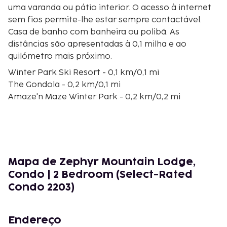
uma varanda ou pátio interior. O acesso à internet
sem fios permite-lhe estar sempre contactável.
Casa de banho com banheira ou polibã. As
distâncias são apresentadas à 0,1 milha e ao
quilómetro mais próximo.
Winter Park Ski Resort - 0,1 km/0,1 mi
The Gondola - 0,2 km/0,1 mi
Amaze'n Maze Winter Park - 0,2 km/0,2 mi
Teleférico Arrow - 0,3 km/0,2 mi
The Fraser River Trail - 0,3 km/0,2 mi
Trestle Bike Park - 0,3 km/0,2 mi
Moffat Tunnel West Portal - 0,3 km/0,2 mi
Mount Maury Carpet - 0,5 km/0,3 mi
Mapa de Zephyr Mountain Lodge,
Gemini Express - 0,5 km/0,3 mi
Condo | 2 Bedroom (Select-Rated
Comet Magic Carpet - 0,6 km/0,3 mi
Condo 2203)
Meteor Magic Carpet - 0,6 km/0,4 mi
Teleférico Village CabrioletVillage - 0,7 km/0,5 mi
Teleférico Discovery Chair - 1,8 km/1,1 mi
Endereço