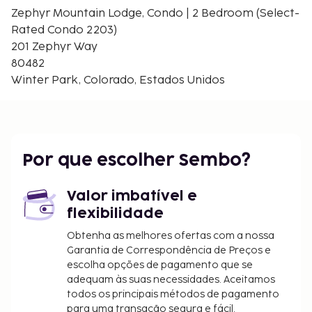
Teleférico Prospector Express - 2 km/1,2 mi
Zephyr Mountain Lodge, Condo | 2 Bedroom (Select-
Teleférico Eskimo Express - 2 km/1,3 mi
Rated Condo 2203)
Os aeroportos mais próximos são:
201 Zephyr Way
Broomfield, Colorado (BJC-Rocky Mountain
80482
Metropolitan) - 116,8 km/72,6 mi
Winter Park, Colorado, Estados Unidos
Aeroporto Internacional de Denver (DEN) - 144,4
km/89,7 mi
Há estacionamento no local. Este complexo de
apartamentos para não fumadores disponibiliza
Por que escolher Sembo?
aluguer de equipamento de esqui, snowboard nas
imediações e snow tubing nas imediações.
Valor imbatível e
Tarifa de estacionamento: 30 USD por dia
flexibilidade
A lista anterior pode não estar completa. As taxas e
Obtenha as melhores ofertas com a nossa
os depósitos podem não incluir impostos e estão
Garantia de Correspondência de Preços e
sujeitos a alterações.
escolha opções de pagamento que se
adequam às suas necessidades. Aceitamos
As crianças não pagam quando dormem no
todos os principais métodos de pagamento
quarto dos pais ou tutor, utilizando a(s) cama(s)
para uma transação segura e fácil.