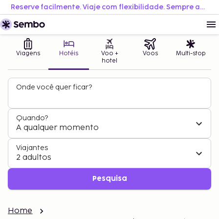
Reserve facilmente. Viaje com flexibilidade. Sempre ao melhor preço.
Viagens
Hotéis
Voo +
Voos
Multi-stop
hotel
Onde você quer ficar?
Quando?
A qualquer momento
Viajantes
2 adultos
Pesquisa
Home