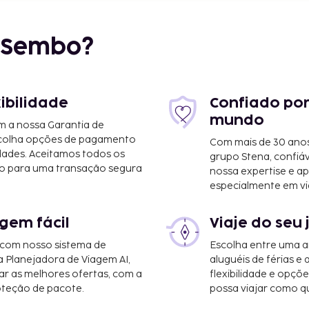
r Sembo?
xibilidade
Confiado por
mundo
m a nossa Garantia de
scolha opções de pagamento
Com mais de 30 anos
dades. Aceitamos todos os
grupo Stena, confiá
o para uma transação segura
nossa expertise e ap
especialmente em vi
litan) - 116,8 km/72,6 mi
km/89,7 mi
gem fácil
Viaje do seu 
apartamentos para não
 com nosso sistema de
Escolha entre uma a
de esqui, snowboard nas
a Planejadora de Viagem AI,
aluguéis de férias e
r as melhores ofertas, com a
flexibilidade e opçõ
oteção de pacote.
possa viajar como qu