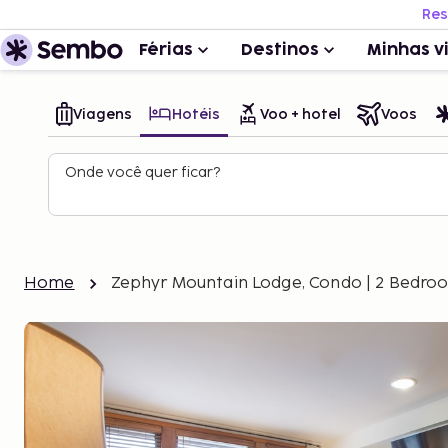
Res
Férias
Destinos
Minhas v
Viagens
Hotéis
Voo + hotel
Voos
Onde você quer ficar?
Home
Zephyr Mountain Lodge, Condo | 2 Bedro