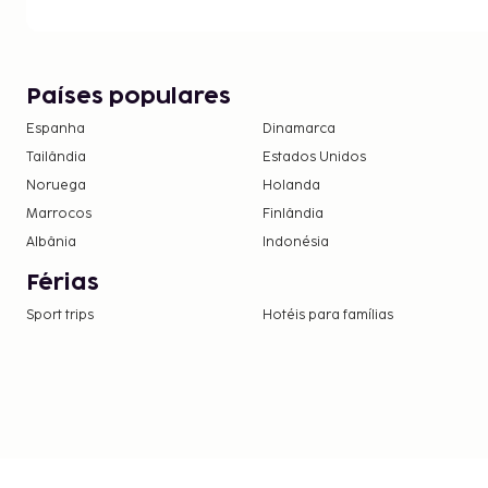
A lista anterior pode não estar completa. As tax
não incluir impostos e estão sujeitos a alterações.
As crianças não pagam quando dormem no qua
Países populares
utilizando a(s) cama(s) existentes.
Disponibilização de opções de pagamento s
Espanha
Dinamarca
as transações.
Tailândia
Estados Unidos
Noruega
Holanda
Marrocos
Finlândia
Albânia
Indonésia
Férias
Sport trips
Hotéis para famílias