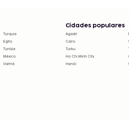
as e os depósitos podem
rto dos pais ou tutor,
Cidades populares
em numerário em todas
Turquia
Agadir
Egito
Cairo
Tunísia
Turku
México
Ho Chi Minh City
Vietnã
Hanói