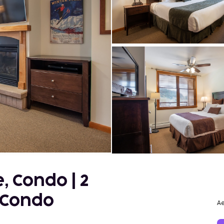
 Condo | 2
 Condo
Ae