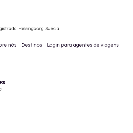
gistrada: Helsingborg, Suécia
bre nós
Destinos
Login para agentes de viagens
es
s!