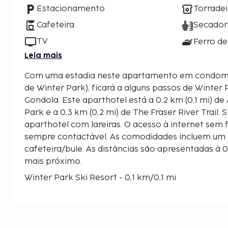
Estacionamento
Torradei
Cafeteira
Secador
TV
Ferro de
Leia mais
Com uma estadia neste apartamento em condomín
de Winter Park), ficará a alguns passos de Winter 
Gondola. Este aparthotel está a 0,2 km (0,1 mi) de Amaze'n Maze Winter
Park e a 0,3 km (0,2 mi) de The Fraser River Trail.
aparthotel com lareiras. O acesso à internet sem 
sempre contactável. As comodidades incluem um f
cafeteira/bule. As distâncias são apresentadas à 0
mais próximo.
Winter Park Ski Resort - 0,1 km/0,1 mi
The Gondola - 0,2 km/0,1 mi
Amaze'n Maze Winter Park - 0,2 km/0,2 mi
Teleférico Arrow - 0,3 km/0,2 mi
The Fraser River Trail - 0,3 km/0,2 mi