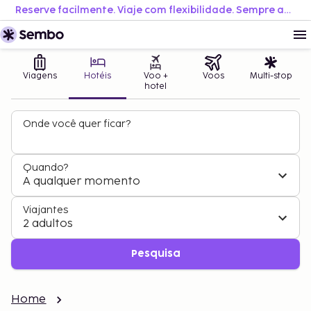
Reserve facilmente. Viaje com flexibilidade. Sempre ao melhor preço.
Viagens
Hotéis
Voo +
Voos
Multi-stop
hotel
Onde você quer ficar?
Quando?
A qualquer momento
Viajantes
2 adultos
Pesquisa
Home