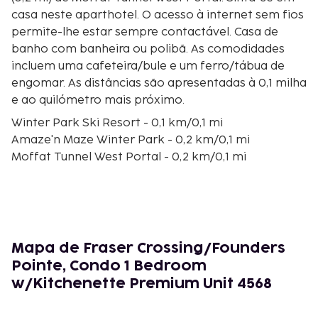
casa neste aparthotel. O acesso à internet sem fios
permite-lhe estar sempre contactável. Casa de
banho com banheira ou polibã. As comodidades
incluem uma cafeteira/bule e um ferro/tábua de
engomar. As distâncias são apresentadas à 0,1 milha
e ao quilómetro mais próximo.
Winter Park Ski Resort - 0,1 km/0,1 mi
Amaze'n Maze Winter Park - 0,2 km/0,1 mi
Moffat Tunnel West Portal - 0,2 km/0,1 mi
The Fraser River Trail - 0,2 km/0,1 mi
Trestle Bike Park - 0,2 km/0,2 mi
The Gondola - 0,3 km/0,2 mi
Teleférico Arrow - 0,3 km/0,2 mi
Mount Maury Carpet - 0,4 km/0,3 mi
Mapa de Fraser Crossing/Founders
Gemini Express - 0,5 km/0,3 mi
Pointe, Condo 1 Bedroom
Comet Magic Carpet - 0,5 km/0,3 mi
w/Kitchenette Premium Unit 4568
Meteor Magic Carpet - 0,6 km/0,4 mi
Teleférico Village CabrioletVillage - 0,7 km/0,4 mi