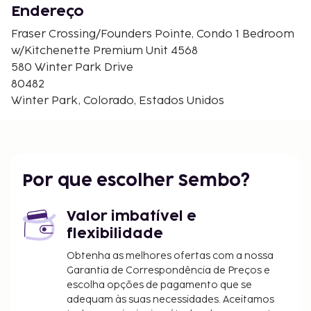
Teleférico Discovery Chair - 1,7 km/1,1 mi
Endereço
Teleférico Eskimo Express - 1,8 km/1,1 mi
Fraser Crossing/Founders Pointe, Condo 1 Bedroom
Teleférico Prospector Express - 1,9 km/1,2 mi
w/Kitchenette Premium Unit 4568
Os aeroportos mais próximos são:
580 Winter Park Drive
Broomfield, Colorado (BJC-Rocky Mountain
80482
Metropolitan) - 116,7 km/72,5 mi
Winter Park, Colorado, Estados Unidos
Aeroporto Internacional de Denver (DEN) - 144,3
km/89,7 mi
Há estacionamento no local. Este complexo de
apartamentos para não fumadores disponibiliza
Por que escolher Sembo?
aluguer de equipamento de esqui, snowboard nas
imediações e snow tubing nas imediações.
Valor imbatível e
Tarifa de estacionamento: 24 USD por dia
flexibilidade
A lista anterior pode não estar completa. As taxas e
Obtenha as melhores ofertas com a nossa
os depósitos podem não incluir impostos e estão
Garantia de Correspondência de Preços e
sujeitos a alterações.
escolha opções de pagamento que se
adequam às suas necessidades. Aceitamos
As crianças não pagam quando dormem no