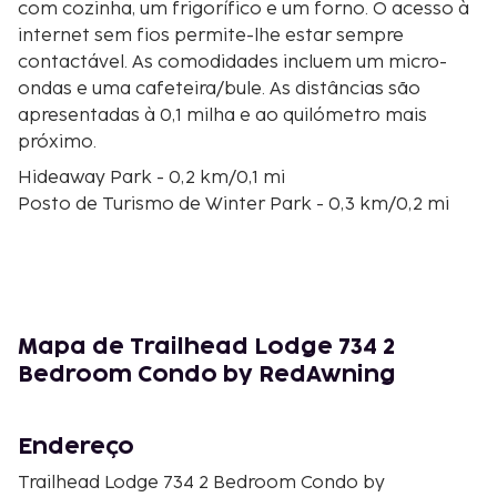
com cozinha, um frigorífico e um forno. O acesso à
internet sem fios permite-lhe estar sempre
contactável. As comodidades incluem um micro-
ondas e uma cafeteira/bule. As distâncias são
apresentadas à 0,1 milha e ao quilómetro mais
próximo.
Hideaway Park - 0,2 km/0,1 mi
Posto de Turismo de Winter Park - 0,3 km/0,2 mi
Bella Vita - 0,5 km/0,3 mi
Blue Sky Massage - 0,6 km/0,4 mi
Body Kneads Massage and Pilates - 0,7 km/0,5 mi
Grand Park Community Recreation Center - 1,7 km/1
mi
Mapa de Trailhead Lodge 734 2
Casa Museu Cozens Ranch - 1,9 km/1,2 mi
Bedroom Condo by RedAwning
Moffat Tunnel West Portal - 4,7 km/2,9 mi
Colorado Adventure Park - 4,7 km/2,9 mi
Amaze'n Maze Winter Park - 4,8 km/3 mi
Endereço
The Fraser River Trail - 4,9 km/3 mi
Trailhead Lodge 734 2 Bedroom Condo by