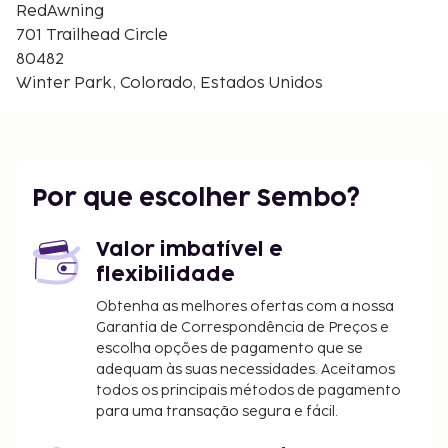
Trestle Bike Park - 4,9 km/3 mi
RedAwning
The Gondola - 4,9 km/3 mi
701 Trailhead Circle
Teleférico Arrow - 4,9 km/3,1 mi
80482
Fraser Valley Library - 5,2 km/3,2 mi
Winter Park, Colorado, Estados Unidos
Os aeroportos mais próximos são:
Broomfield, Colorado (BJC-Rocky Mountain
Metropolitan) - 121,4 km/75,4 mi
Aeroporto Internacional de Denver (DEN) - 148,9
Por que escolher Sembo?
km/92,5 mi
Passe o dia nas montanhas ou descubra as outras
Valor imbatível e
comodidades ao seu dispor, incluindo uma piscina
flexibilidade
exterior.
As crianças não pagam quando dormem no
Obtenha as melhores ofertas com a nossa
quarto dos pais ou tutor, utilizando a(s) cama(s)
Garantia de Correspondência de Preços e
escolha opções de pagamento que se
existentes.
adequam às suas necessidades. Aceitamos
Disponibilização de opções de pagamento sem
todos os principais métodos de pagamento
numerário em todas as transações.
para uma transação segura e fácil.