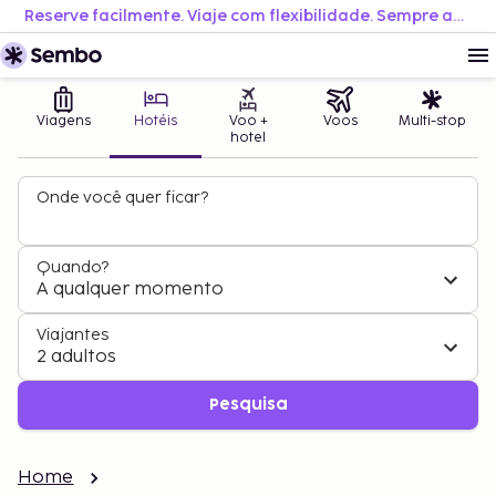
Reserve facilmente. Viaje com flexibilidade. Sempre ao melhor preço.
Viagens
Hotéis
Voo +
Voos
Multi-stop
hotel
Onde você quer ficar?
Quando?
A qualquer momento
Viajantes
2 adultos
Pesquisa
Home