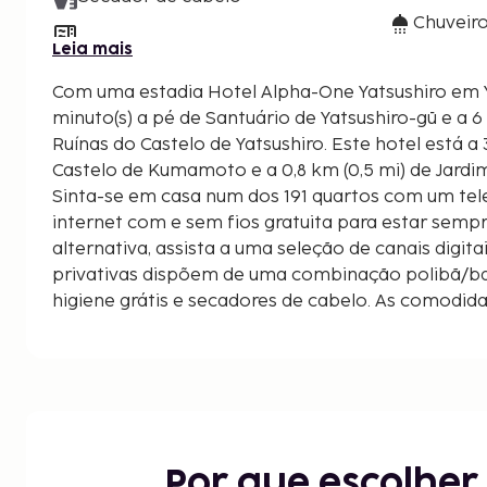
Chuveir
Leia mais
Com uma estadia Hotel Alpha-One Yatsushiro em Ya
minuto(s) a pé de Santuário de Yatsushiro-gū e a 6
Ruínas do Castelo de Yatsushiro. Este hotel está a 37,7 km (23,4 mi) de
Castelo de Kumamoto e a 0,8 km (0,5 mi) de Jardi
Sinta-se em casa num dos 191 quartos com um tele
internet com e sem fios gratuita para estar semp
alternativa, assista a uma seleção de canais digita
privativas dispõem de uma combinação polibã/ban
higiene grátis e secadores de cabelo. As comodid
telefone, além de secretárias e de cadeiras de escr
apresentadas à 0,1 milha e ao quilómetro mais pr
Santuário de Yatsushiro-gū - 0,3 km/0,2 mi
Parque das Ruínas do Castelo de Yatsushiro - 0,5 
Jardim Botânico Shohinken - 0,8 km/0,5 mi
Parque Esportivo Kumagawa Kasenjiki - 3,6 km/2,
Por que escolhe