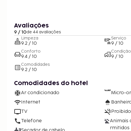
Avaliações
9 / 10
de 44 avaliações
Limpeza
Serviço
9.2 / 10
9 / 10
Conforto
Condição
9.4 / 10
9 / 10
Comodidades
9.2 / 10
Comodidades do hotel
Ar condicionado
Micro-o
Internet
Banheira
TV
Proibid
Telefone
Animais 
rmitidos
Secador de cabelo