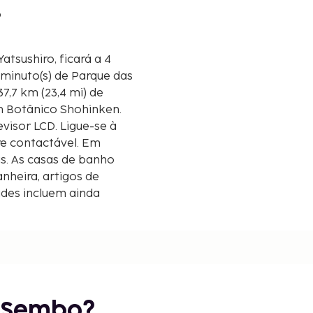
o
tsushiro, ficará a 4
 minuto(s) de Parque das
m Botânico Shohinken.
visor LCD. Ligue-se à
re contactável. Em
is. As casas de banho
heira, artigos de
ades incluem ainda
itório. As distâncias são
óximo.
km/0,3 mi
3 mi
r Sembo?