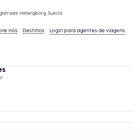
gistrada: Helsingborg, Suécia
bre nós
Destinos
Login para agentes de viagens
es
s!