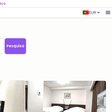
eço.
EUR
Pesquisa