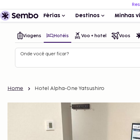
Res
Férias
Destinos
Minhas v
Viagens
Hotéis
Voo + hotel
Voos
Onde você quer ficar?
Home
Hotel Alpha-One Yatsushiro