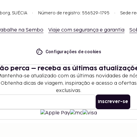
gborg, SUÉCIA
Número de registro: 556529-1795
Sede re
rabalhe na Sembo
Viaje com segurança e garantia
So
Configurações de cookies
ão perca – receba as últimas atualizaçõ
antenha-se atualizado com as últimas novidades de nó
Obtenha dicas de viagem, inspiração e acesso a ofertas
exclusivas.
Inscrever-se
©
2026
Stena Line Travel Group AB