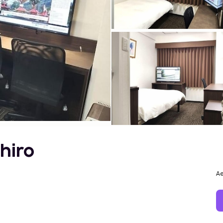
hiro
Ae