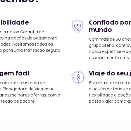
xibilidade
Confiado por
mundo
m a nossa Garantia de
8 mi
scolha opções de pagamento
Com mais de 30 anos
dades. Aceitamos todos os
grupo Stena, confiá
km/20,1 mi
o para uma transação segura
nossa expertise e ap
especialmente em vi
gem fácil
Viaje do seu 
 com nosso sistema de
Escolha entre uma a
a Planejadora de Viagem AI,
aluguéis de férias e
r as melhores ofertas, com a
flexibilidade e opçõ
oteção de pacote.
possa viajar como qu
o, um serviço de limpeza
as várias atividades
ndo aluguer de bicicletas.
tomática. O hotel serve