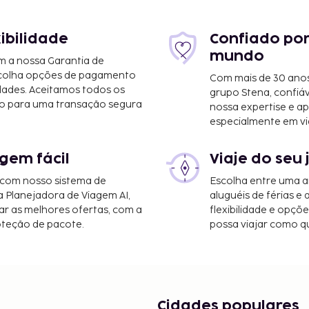
xibilidade
Confiado por
mundo
m a nossa Garantia de
scolha opções de pagamento
Com mais de 30 anos
/10,7 mi
dades. Aceitamos todos os
grupo Stena, confiá
10,9 mi
o para uma transação segura
nossa expertise e ap
especialmente em vi
mi
gem fácil
Viaje do seu 
5,3 km/9,5 mi
 com nosso sistema de
Escolha entre uma a
 km/21,1 mi
a Planejadora de Viagem AI,
aluguéis de férias e
r as melhores ofertas, com a
flexibilidade e opçõ
stão entre o leque de
oteção de pacote.
possa viajar como qu
aneia um evento em
l de 162 metros
a para conferências. Há
 serve pequenos-almoços
Cidades populares