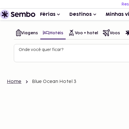
Res
Férias
Destinos
Minhas v
Viagens
Hotéis
Voo + hotel
Voos
Onde você quer ficar?
Home
Blue Ocean Hotel 3