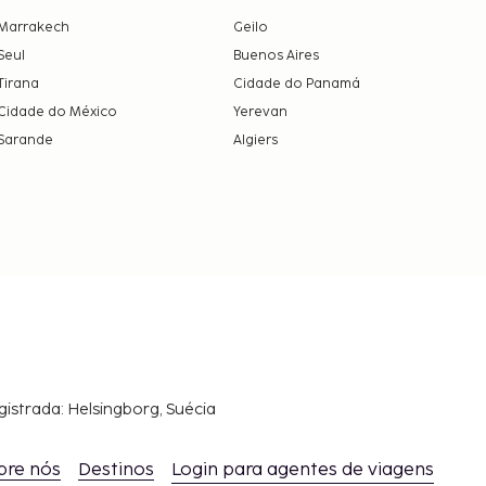
Marrakech
Geilo
Seul
Buenos Aires
Tirana
Cidade do Panamá
Cidade do México
Yerevan
Sarande
Algiers
gistrada: Helsingborg, Suécia
bre nós
Destinos
Login para agentes de viagens