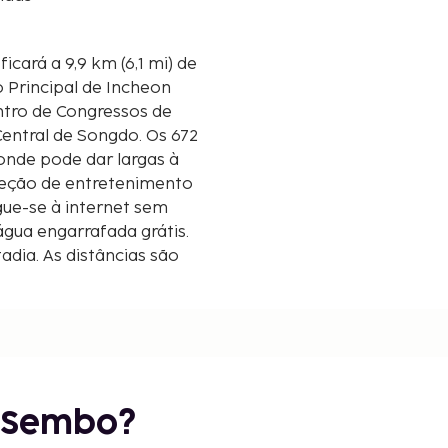
cará a 9,9 km (6,1 mi) de
o Principal de Incheon
Central de Songdo. Os 672
onde pode dar largas à
seleção de entretenimento
igue-se à internet sem
água engarrafada grátis.
dia. As distâncias são
óximo.
r Sembo?
m/9,6 mi