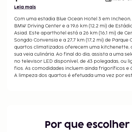
Leia mais
Com uma estadia Blue Ocean Hotel 3 em Incheon, fi
BMW Driving Center e a 19,6 km (12,2 mi) de Estádi
Asiad. Este aparthotel está a 26 km (16,1 mi) de Centro de Congressos de
Songdo Convensia e a 27,7 km (17,2 mi) de Parque 
quartos climatizados oferecem uma kitchenette, 
sua veia culinária. Ao final do dia, assista a uma 
no televisor LED disponível, de 43 polegadas, ou l
fios. As comodidades incluem ainda frigoríficos e 
A limpeza dos quartos é efetuada uma vez por esta
apresentadas à 0,1 milha e ao quilómetro mais pr
Parque à Beira-mar - 1,3 km/0,8 mi
Terminal de Ferry de Yeongjong - 2,4 km/1,5 mi
Parque de Jayu - 8,1 km/5 mi
BMW Driving Center - 9,9 km/6,1 mi
SKY72 Golf Club - 12,7 km/7,9 mi
Por que escolhe
Caixa de Maravilhas da Cidade do Paraíso - 15,5 k