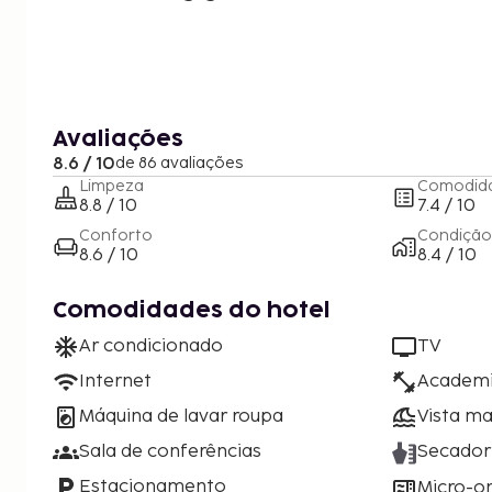
Avaliações
8.6 / 10
de 86 avaliações
Limpeza
Comodid
8.8 / 10
7.4 / 10
Conforto
Condição
8.6 / 10
8.4 / 10
Comodidades do hotel
Ar condicionado
TV
Internet
Academ
Máquina de lavar roupa
Vista ma
Sala de conferências
Secador
Estacionamento
Micro-o