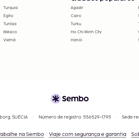
nte uma sobretaxa. A
Turquia
Agadir
o sistema de
Egito
Cairo
, as comodidades e os
Tunísia
Turku
ulto e 8000 KRW
México
Ho Chi Minh City
Vietnã
Hanói
as e os depósitos podem
tacto.
gborg, SUÉCIA
Número de registro: 556529-1795
Sede re
rabalhe na Sembo
Viaje com segurança e garantia
So