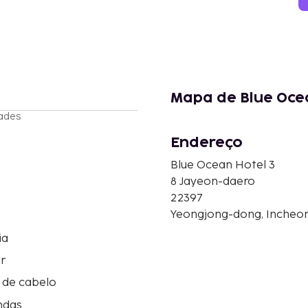
Mapa de Blue Ocea
ades
Endereço
Blue Ocean Hotel 3
8 Jayeon-daero
22397
Yeongjong-dong, Incheon,
ia
r
 de cabelo
ndas