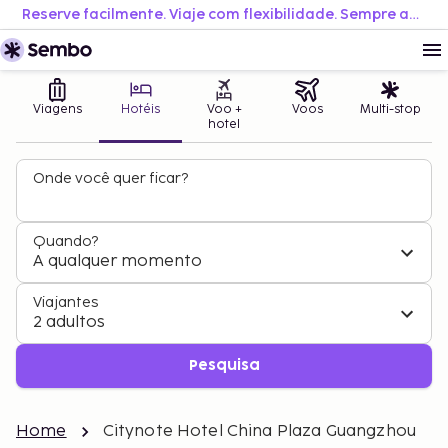
Reserve facilmente. Viaje com flexibilidade. Sempre ao melhor preço.
Viagens
Hotéis
Voo +
Voos
Multi-stop
hotel
Onde você quer ficar?
Quando?
A qualquer momento
Viajantes
2 adultos
Pesquisa
Home
Citynote Hotel China Plaza Guangzhou