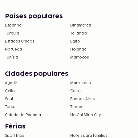
Países populares
Espanha
Dinamarca
Turquia
Tailândia
Estados Unidos
Egito
Noruega
Holanda
Tunísia
Marrocos
Cidades populares
Agadir
Marrakech
Geilo
Cairo
Seul
Buenos Aires
Turku
Tirana
Cidade do Panamá
Ho Chi Minh City
Férias
Sport trips
Hotéis para famílias