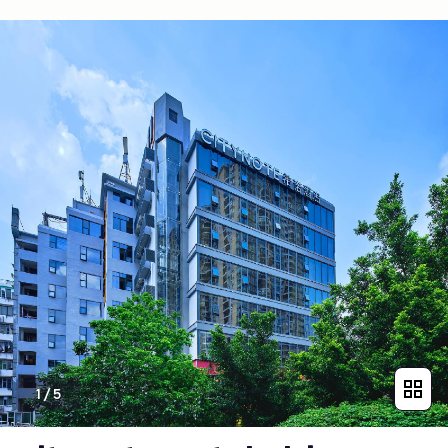
1
/
5