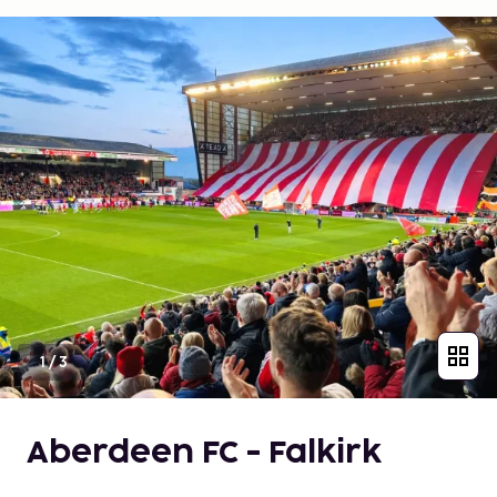
1
/
3
Aberdeen FC - Falkirk