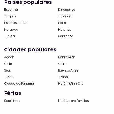
Países populares
Espanha
Dinamarca
Turquia
Tailândia
Estados Unidos
Egito
Noruega
Holanda
Tunísia
Marrocos
Cidades populares
Agadir
Marrakech
Geilo
Cairo
Seul
Buenos Aires
Turku
Tirana
Cidade do Panamá
Ho Chi Minh City
Férias
Sport trips
Hotéis para famílias