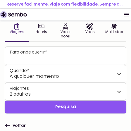
Reserve facilmente. Viaje com flexibilidade. Sempre ao melhor preço.
Viagens
Hotéis
Voo +
Voos
Multi-stop
hotel
Para onde quer ir?
Quando?
A qualquer momento
Viajantes
2 adultos
Pesquisa
Voltar