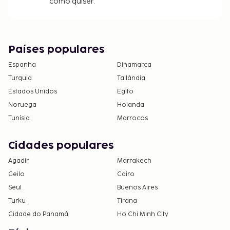
como quiser.
Países populares
Espanha
Dinamarca
Turquia
Tailândia
Estados Unidos
Egito
Noruega
Holanda
Tunísia
Marrocos
Cidades populares
Agadir
Marrakech
Geilo
Cairo
Seul
Buenos Aires
Turku
Tirana
Cidade do Panamá
Ho Chi Minh City