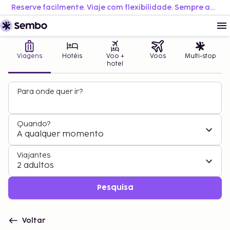
Reserve facilmente. Viaje com flexibilidade. Sempre ao melhor preço.
Viagens
Hotéis
Voo +
Voos
Multi-stop
hotel
Para onde quer ir?
Quando?
A qualquer momento
Viajantes
2 adultos
Pesquisa
Voltar