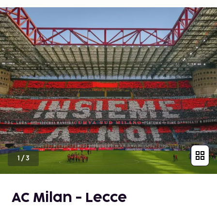
1
/
3
AC Milan - Lecce