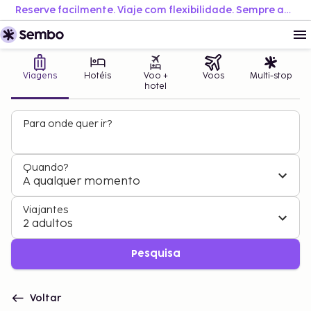
Reserve facilmente. Viaje com flexibilidade. Sempre ao melhor preço.
Viagens
Hotéis
Voo +
Voos
Multi-stop
hotel
Para onde quer ir?
Quando?
A qualquer momento
Viajantes
2 adultos
Pesquisa
Voltar