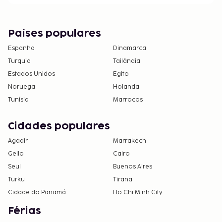
Países populares
Espanha
Dinamarca
Turquia
Tailândia
Estados Unidos
Egito
Noruega
Holanda
Tunísia
Marrocos
Cidades populares
Agadir
Marrakech
Geilo
Cairo
Seul
Buenos Aires
Turku
Tirana
Cidade do Panamá
Ho Chi Minh City
Férias