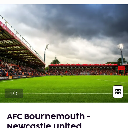
1
/
3
AFC Bournemouth -
Newcastle United