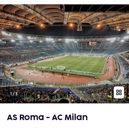
1
/
3
AS Roma - AC Milan