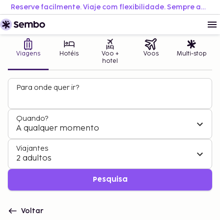
Reserve facilmente. Viaje com flexibilidade. Sempre ao melhor preço.
Viagens
Hotéis
Voo +
Voos
Multi-stop
hotel
Para onde quer ir?
Quando?
A qualquer momento
Viajantes
2 adultos
Pesquisa
Voltar