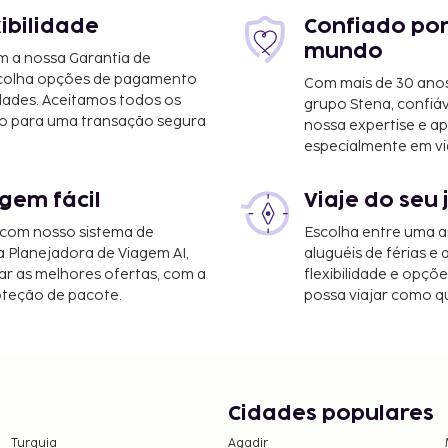
xibilidade
Confiado por
mundo
m a nossa Garantia de
scolha opções de pagamento
Com mais de 30 anos
dades. Aceitamos todos os
grupo Stena, confiá
o para uma transação segura
nossa expertise e ap
especialmente em vi
gem fácil
Viaje do seu 
 com nosso sistema de
Escolha entre uma a
a Planejadora de Viagem AI,
aluguéis de férias e
r as melhores ofertas, com a
flexibilidade e opçõ
oteção de pacote.
possa viajar como qu
Cidades populares
Turquia
Agadir