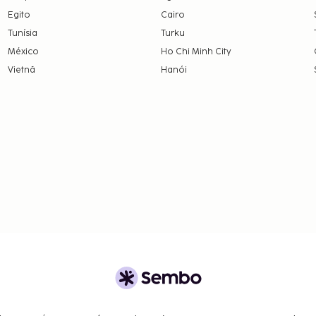
Egito
Cairo
Tunísia
Turku
México
Ho Chi Minh City
Vietnã
Hanói