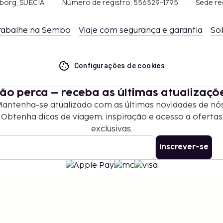
gborg, SUÉCIA
Número de registro: 556529-1795
Sede re
rabalhe na Sembo
Viaje com segurança e garantia
So
Configurações de cookies
ão perca – receba as últimas atualizaçõ
antenha-se atualizado com as últimas novidades de nó
Obtenha dicas de viagem, inspiração e acesso a ofertas
exclusivas.
Inscrever-se
©
2026
Stena Line Travel Group AB