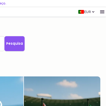
eço.
EUR
Pesquisa