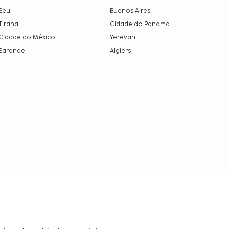
Seul
Buenos Aires
Tirana
Cidade do Panamá
Cidade do México
Yerevan
Sarande
Algiers