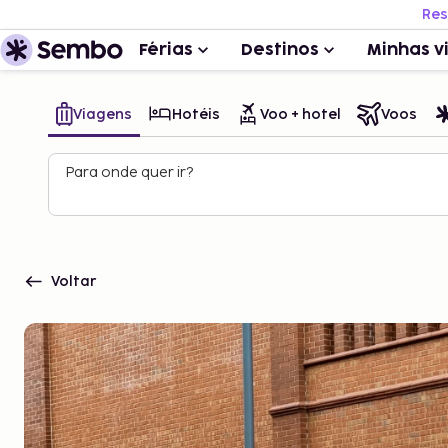
Res
Férias
Destinos
Minhas v
Viagens
Hotéis
Voo + hotel
Voos
Para onde quer ir?
Voltar