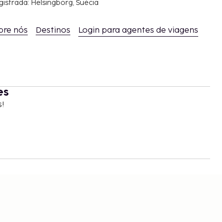
gistrada: Helsingborg, Suécia
bre nós
Destinos
Login para agentes de viagens
es
s!