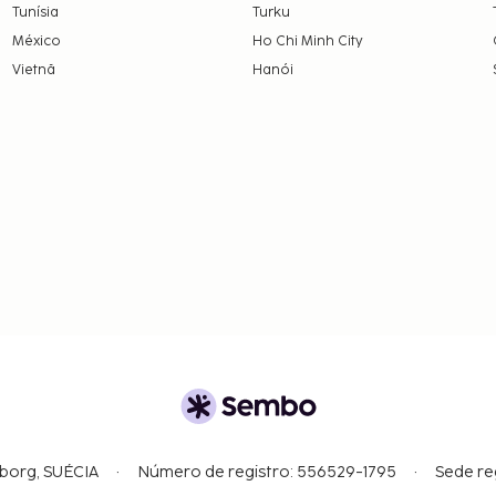
Tunísia
Turku
México
Ho Chi Minh City
Vietnã
Hanói
gborg, SUÉCIA
Número de registro: 556529-1795
Sede re