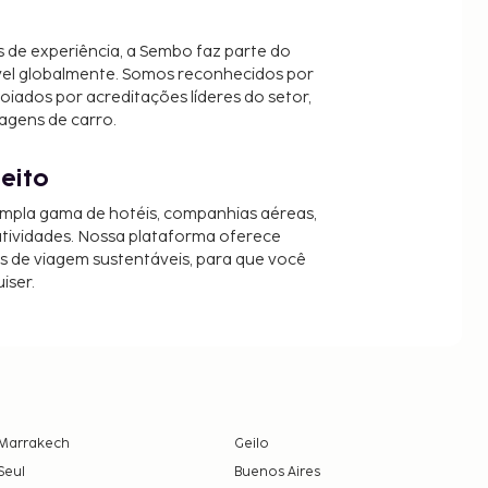
 de experiência, a Sembo faz parte do
vel globalmente. Somos reconhecidos por
oiados por acreditações líderes do setor,
agens de carro.
jeito
mpla gama de hotéis, companhias aéreas,
 atividades. Nossa plataforma oferece
es de viagem sustentáveis, para que você
iser.
Marrakech
Geilo
Seul
Buenos Aires