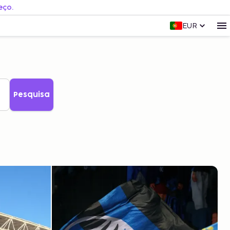
eço.
EUR
Pesquisa