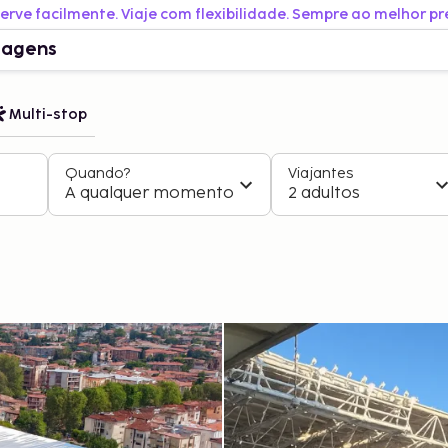
erve facilmente. Viaje com flexibilidade. Sempre ao melhor pr
iagens
Multi-stop
Quando?
Viajantes
A qualquer momento
2 adultos