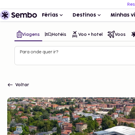
Res
Férias
Destinos
Minhas v
Viagens
Hotéis
Voo + hotel
Voos
Para onde quer ir?
Voltar