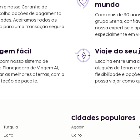
mundo
m a nossa Garantia de
scolha opções de pagamento
Com mais de 30 anos
dades. Aceitamos todos os
grupo Stena, confiá
o para uma transação segura
nossa expertise e ap
especialmente em vi
gem fácil
Viaje do seu 
 com nosso sistema de
Escolha entre uma a
a Planejadora de Viagem AI,
aluguéis de férias e
r as melhores ofertas, com a
flexibilidade e opçõ
oteção de pacote.
possa viajar como qu
Cidades populares
Turquia
Agadir
Egito
Cairo