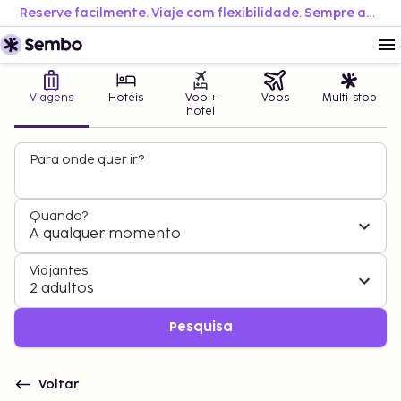
Reserve facilmente. Viaje com flexibilidade. Sempre ao melhor preço.
Viagens
Hotéis
Voo +
Voos
Multi-stop
hotel
Para onde quer ir?
Quando?
A qualquer momento
Viajantes
2 adultos
Pesquisa
Voltar