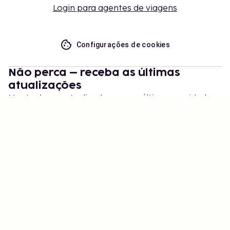
Login para agentes de viagens
Configurações de cookies
Não perca – receba as últimas
atualizações
Mantenha-se atualizado com as últimas novidades
de nós! Obtenha dicas de viagem, inspiração e
acesso a ofertas exclusivas.
Inscrever-se
©
2026
Stena Line Travel Group AB