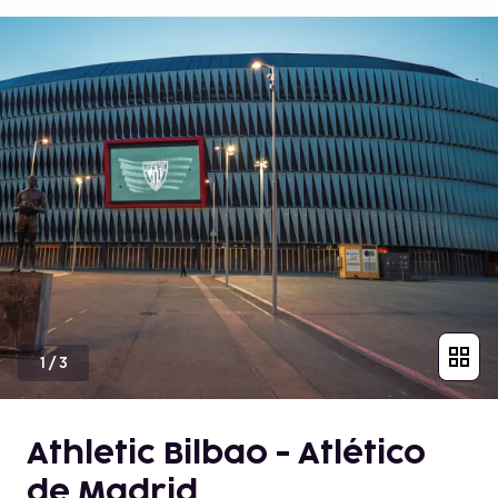
1
/
3
Athletic Bilbao - Atlético
de Madrid