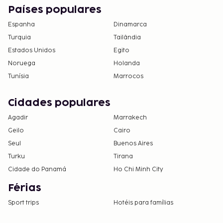
Países populares
Espanha
Dinamarca
Turquia
Tailândia
Estados Unidos
Egito
Noruega
Holanda
Tunísia
Marrocos
Cidades populares
Agadir
Marrakech
Geilo
Cairo
Seul
Buenos Aires
Turku
Tirana
Cidade do Panamá
Ho Chi Minh City
Férias
Sport trips
Hotéis para famílias