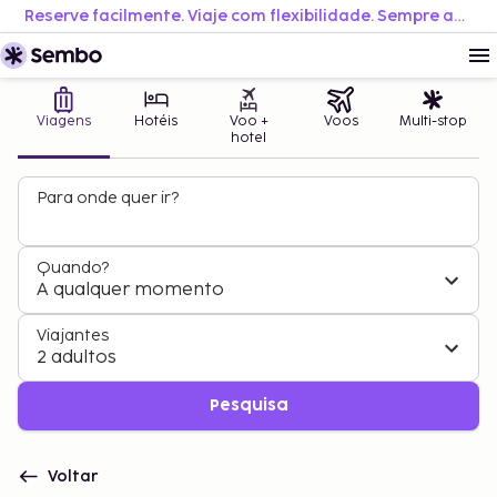
Reserve facilmente. Viaje com flexibilidade. Sempre ao melhor preço.
Viagens
Hotéis
Voo +
Voos
Multi-stop
hotel
Para onde quer ir?
Quando?
A qualquer momento
Viajantes
2 adultos
Pesquisa
Voltar